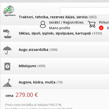
Traktori, tehnika, rezerves daļas, serviss
(882)
Ienākt / Reģistrēties
Pirku
Mans profils
0
0
Sēklas, sīpoli, ķiploki, sīpolpuķes, kartupeļi
(4350)
JAUNUMI
AKCIJAS
Augu aizsardzība
(366)
Augu smidzinātāji
Pašlasīšanas vietu katalogs
AKCIJAS komplekts - 
frēze + mulčieris + p
Produkti
»
Augu smidzinātāji
Mēslojumi
(495)
26.05. Vebinārs - Kā ierobežot
gliemežus piemājas dārzā un
AKCIJAS komplekts - S
Elektriskais smidzinātājs E+NG 15 litri Evolution
pilsētvidē?
frontālais iekrāvējs +
mulčieris + piekabe
Augsne, kūdra, mulča
(70)
artikuls:
83083
Darba laiks Līgo svētkos
279.00
€
AKCIJAS komplekts - 
cena
Podi un kasetes
(646)
frēze + mulčieris
Ūdens piemērotības noteikšana
Preču cena norādīta ar iekļautu PVN 21%.
smidzinājumu veikšanai