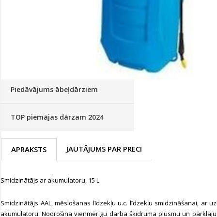
Palīglīdzekļi augu audzēšanai
(72)
Klientu Diena
Novatec - izcils mēslošanai arī
sezonas otrajā pusē!
Piedāvājums ābeļdārziem
TOP piemājas dārzam 2024
JAUTĀJUMS PAR PRECI
APRAKSTS
Smidzinātājs ar akumulatoru, 15 L
Smidzinātājs AAL, mēslošanas līdzekļu u.c. līdzekļu smidzināšanai, ar uz
akumulatoru. Nodrošina vienmērīgu darba šķidruma plūsmu un pārklāju