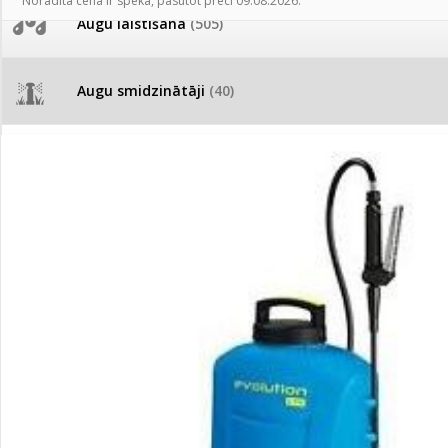
Norādītā cena ir spēkā, pasūtot preci 09.08.2026.
AKCIJAS komplekts - 
Augu laistīšana
(505)
MID MOWER + piekab
Pievienojies braucienam uz
Turkmenistānu!
IRRITEC Pilienlaistīš
Augu smidzinātāji
(40)
Tomātu sēklu katalogs
Pārklāji, plēves
(173)
Tomātu diena
Dārza instrumenti un tehnika
(359)
Tagad Vitrol GB arī 20kg
iepakojumā!
Deratizācija, dezinsekcija
(95)
Tomātu diena 21.augustā
Dezinfekcija, tīrīšana, mazgāšana
(29)
Ievešanas atļaujas 2025
Dažādi
(75)
Visas datu drošības lapas (DDL)
vienuviet