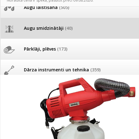
Norādītā cena ir spēkā, pasūtot preci 09.08.2026.
AKCIJAS komplekts - 
Augu laistīšana
(505)
MID MOWER + piekab
Pievienojies braucienam uz
Turkmenistānu!
IRRITEC Pilienlaistīš
Augu smidzinātāji
(40)
Tomātu sēklu katalogs
Pārklāji, plēves
(173)
Tomātu diena
Dārza instrumenti un tehnika
(359)
Tagad Vitrol GB arī 20kg
iepakojumā!
Deratizācija, dezinsekcija
(95)
Tomātu diena 21.augustā
Dezinfekcija, tīrīšana, mazgāšana
(29)
Ievešanas atļaujas 2025
Dažādi
(75)
Visas datu drošības lapas (DDL)
vienuviet