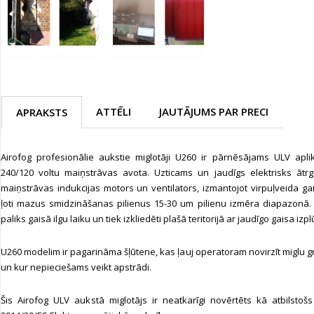
ATTĒLI
JAUTĀJUMS PAR PRECI
APRAKSTS
Airofog profesionālie aukstie miglotāji U260 ir pārnēsājams ULV apli
240/120 voltu maiņstrāvas avota. Uzticams un jaudīgs elektrisks ātrg
maiņstrāvas indukcijas motors un ventilators, izmantojot virpuļveida ga
ļoti mazus smidzināšanas pilienus 15-30 um pilienu izmēra diapazonā. 
paliks gaisā ilgu laiku un tiek izkliedēti plašā teritorijā ar jaudīgo gaisa izp
U260 modelim ir pagarināma šļūtene, kas ļauj operatoram novirzīt miglu 
un kur nepieciešams veikt apstrādi.
Šis Airofog ULV aukstā miglotājs ir neatkarīgi novērtēts kā atbilsto