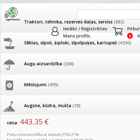
Traktori, tehnika, rezerves daļas, serviss
(882)
Ienākt / Reģistrēties
Pirku
Mans profils
0
0
Sēklas, sīpoli, ķiploki, sīpolpuķes, kartupeļi
(4350)
JAUNUMI
AKCIJAS
Augu aizsardzība
(366)
Augu smidzinātāji
Pašlasīšanas vietu katalogs
AKCIJAS komplekts - 
frēze + mulčieris + p
Produkti
»
Augu smidzinātāji
Mēslojumi
(495)
26.05. Vebinārs - Kā ierobežot
gliemežus piemājas dārzā un
AKCIJAS komplekts - S
Fumigators U260 ULV, Inter
pilsētvidē?
frontālais iekrāvējs +
mulčieris + piekabe
Augsne, kūdra, mulča
(70)
artikuls:
84300
Darba laiks Līgo svētkos
443.35
€
AKCIJAS komplekts - 
cena
Podi un kasetes
(646)
frēze + mulčieris
Ūdens piemērotības noteikšana
Preču cena norādīta ar iekļautu PVN 21%.
smidzinājumu veikšanai