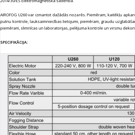
2014/30/ES Elektromagnētiskā saderība.
AIROFOG U260 var izmantot dažādās nozarēs. Piemēram, kaitēkļu apkaro
putnu kontrole, lauksaimniecības lietojumi, piemēram, graudu uzglabāšana
piemēram, slimnīcas un laboratorijas, pelējuma kontrole un virsmu dekon
SPECIFIKĀCIJA: