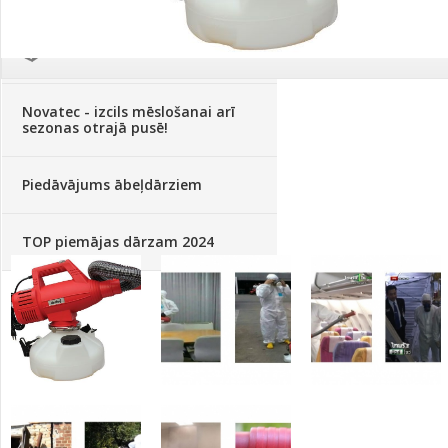
Palīglīdzekļi augu audzēšanai
(72)
Klientu Diena
Novatec - izcils mēslošanai arī
sezonas otrajā pusē!
Piedāvājums ābeļdārziem
TOP piemājas dārzam 2024