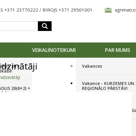
S +371 23770222 / BIROJS +371 29501001
agrimatco
VEIKALI
NOTEIKUMI
PAR MUMS
dzinātāji
SOLIS 20 +
Vakances
iekabe
idzinātāji
Vakance - KURZEMES UN
OLIS 26(6+2) +
REĢIONĀLO PĀRSTĀVI
 frēze +
Vakance - NOLIKTAVAS
STRĀDNIEKU VEIKALĀ RĪG
SOLIS 26 HST +
Pieteikties jaunumiem