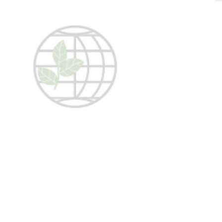
SOLIS 26 HST +
e
anas komplekti