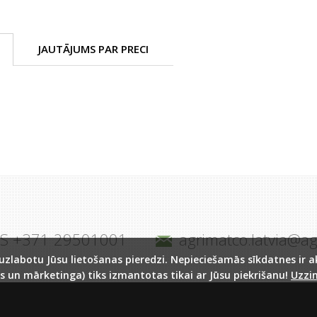
JAUTĀJUMS PAR PRECI
JS +371 29501001
agrimatco.latvia@a
labotu Jūsu lietošanas pieredzi. Nepieciešamās sīkdatnes ir akt
s un mārketinga) tiks izmantotas tikai ar Jūsu piekrišanu!
Uzzin