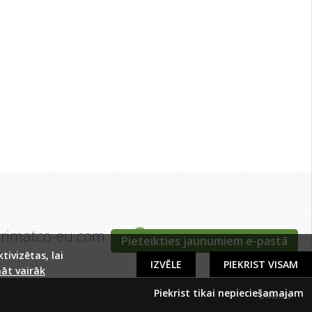
grimatco-eu.com
Tīraines iela 5c, Rīga
Pieteikties jaunumiem e-pastā
ivizētas, lai
IZVĒLE
PIEKRIST VISAM
āt vairāk
Piekrist tikai nepieciešamajam
DIRcms