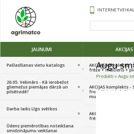
INTERNETVEIKAL
JAUNUMI
AKCIJAS
Augu smi
Pašlasīšanas vietu katalogs
AKCIJAS komplekts - 
Traktori, tehnika, rezerves daļas,
frēze + mulčieris + p
serviss
(882)
Produkti
»
Augu sm
26.05. Vebinārs - Kā ierobežot
gliemežus piemājas dārzā un
AKCIJAS komplekts - S
Sēklas, sīpoli, ķiploki, sīpolpuķes,
pilsētvidē?
frontālais iekrāvējs +
kartupeļi
(4350)
mulčieris + piekabe
Darba laiks Līgo svētkos
Augu aizsardzība
(366)
AKCIJAS komplekts - 
frēze + mulčieris
Ūdens piemērotības noteikšana
Mēslojumi
(495)
smidzinājumu veikšanai