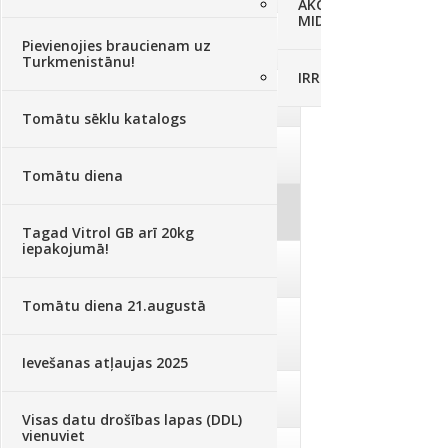
AKCIJAS komplekts - 
MID MOWER + piekab
Augsne, kūdra, mulča
(70)
Pievienojies braucienam uz
Turkmenistānu!
IRRITEC Pilienlaistīš
Podi un kasetes
(646)
Tomātu sēklu katalogs
Augu laistīšana
(505)
Tomātu diena
Augu smidzinātāji
(40)
Tagad Vitrol GB arī 20kg
iepakojumā!
Pārklāji, plēves
(173)
Tomātu diena 21.augustā
Dārza instrumenti un tehnika
(359)
Ievešanas atļaujas 2025
Deratizācija, dezinsekcija
(95)
Visas datu drošības lapas (DDL)
vienuviet