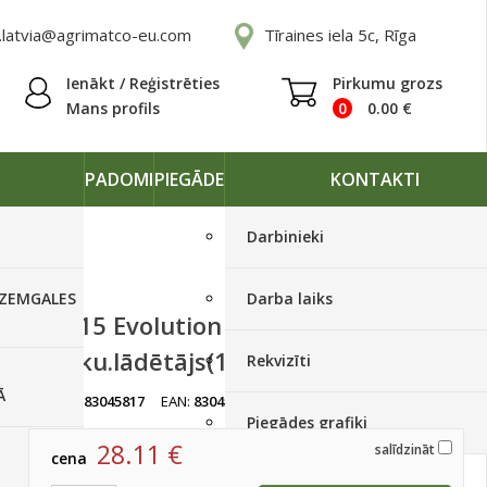
.latvia@agrimatco-eu.com
Tīraines iela 5c, Rīga
Ienākt / Reģistrēties
Pirkumu grozs
Mans profils
0
0.00
€
PADOMI
PIEGĀDE
KONTAKTI
Darbinieki
 ZEMGALES
Darba laiks
LTC 15 Evolution
Lit.aku.lādētājs(1249)
Rekvizīti
Ā
artikuls:
83045817
EAN:
83045817
Ir noliktavā, < 10 gab.
Piegādes grafiki
28.11
€
salīdzināt
cena