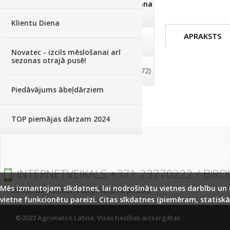
Dezinfekcija, tīrīšana, mazgāšana
(29)
Klientu Diena
APRAKSTS
Dažādi
(75)
Novatec - izcils mēslošanai arī
sezonas otrajā pusē!
Palīglīdzekļi augu audzēšanai
(72)
Piedāvājums ābeļdārziem
TOP piemājas dārzam 2024
INTERNETVEIKALS +371 23770222 / BIRO
Mēs izmantojam sīkdatnes, lai nodrošinātu vietnes darbību un uz
lietošanas noteikumi un privātuma politika
vietne funkcionētu pareizi. Citas sīkdatnes (piemēram, statiskā
©2023 Agrimatco Latvia. Visas tiesības aizsargātas