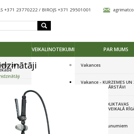
S +371 23770222 / BIROJS +371 29501001
agrimatco
VEIKALI
NOTEIKUMI
PAR MUMS
dzinātāji
SOLIS 20 +
Vakances
iekabe
idzinātāji
Vakance - KURZEMES UN
OLIS 26(6+2) +
REĢIONĀLO PĀRSTĀVI
 frēze +
Vakance - NOLIKTAVAS
STRĀDNIEKU VEIKALĀ RĪG
SOLIS 26 HST +
Pieteikties jaunumiem