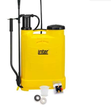
SOLIS 26 HST +
e
anas komplekti