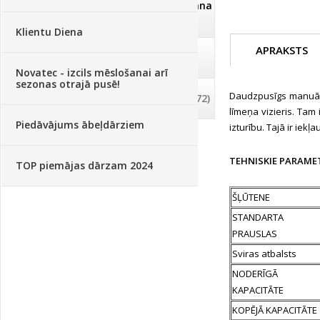
Dezinfekcija, tīrīšana, mazgāšana
(29)
Klientu Diena
APRAKSTS
Dažādi
(75)
Novatec - izcils mēslošanai arī
sezonas otrajā pusē!
Daudzpusīgs manuāls
Palīglīdzekļi augu audzēšanai
(72)
līmeņa vizieris. Tam
Piedāvājums ābeļdārziem
izturību. Tajā ir iek
TEHNISKIE PARAME
TOP piemājas dārzam 2024
ŠĻŪTENE
STANDARTA
PRAUSLAS
Sviras atbalsts
NODERĪGĀ
KAPACITĀTE
KOPĒJĀ KAPACITĀTE