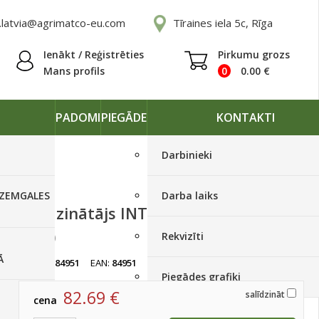
.latvia@agrimatco-eu.com
Tīraines iela 5c, Rīga
Ienākt / Reģistrēties
Pirkumu grozs
Mans profils
0
0.00
€
PADOMI
PIEGĀDE
KONTAKTI
Darbinieki
 ZEMGALES
Darba laiks
Smidzinātājs INTER Evolution 16
(16L)
Rekvizīti
Ā
artikuls:
84951
EAN:
84951
Ir noliktavā
Piegādes grafiki
82.69
€
salīdzināt
cena