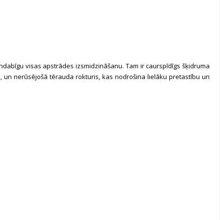
dabīgu visas apstrādes izsmidzināšanu. Tam ir caurspīdīgs šķidruma
m, un nerūsējošā tērauda rokturis, kas nodrošina lielāku pretastību un