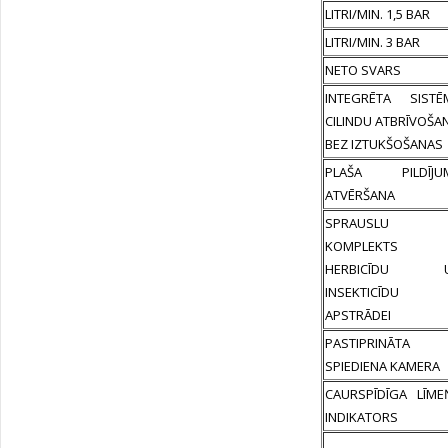
LITRI/MIN. 1,5 BAR
LITRI/MIN. 3 BAR
NETO SVARS
INTEGRĒTA SISTĒ
CILINDU ATBRĪVOŠA
BEZ IZTUKŠOŠANAS
PLAŠA PILDĪJU
ATVĒRŠANA
SPRAUSLU
KOMPLEKTS
HERBICĪDU 
INSEKTICĪDU
APSTRĀDEI
PASTIPRINĀTA
SPIEDIENA KAMERA
CAURSPĪDĪGA LĪME
INDIKATORS