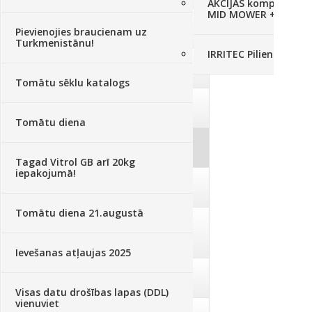
AKCIJAS komplekts - 
MID MOWER + piekab
Augsne, kūdra, mulča
(70)
Pievienojies braucienam uz
Turkmenistānu!
IRRITEC Pilienlaistīš
Podi un kasetes
(646)
Tomātu sēklu katalogs
Augu laistīšana
(505)
Tomātu diena
Augu smidzinātāji
(40)
Tagad Vitrol GB arī 20kg
iepakojumā!
Pārklāji, plēves
(173)
Tomātu diena 21.augustā
Dārza instrumenti un tehnika
(359)
Ievešanas atļaujas 2025
Deratizācija, dezinsekcija
(95)
Visas datu drošības lapas (DDL)
vienuviet