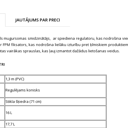
JAUTĀJUMS PAR PRECI
 mugursomas smidzinātājs, ar spiediena regulatoru, kas nodrošina vien
 ir FPM fiksators, kas nodrošina lielāku izturību pret ķīmiskiem produktie
ļautas vairākas sprauslas, kas ļauj izmantot dažādus lietošanas veidus.
TRI
1,3 m (PVC)
Regulējams konisks
Stikla šķiedra (71 cm)
16 L
17,7 L