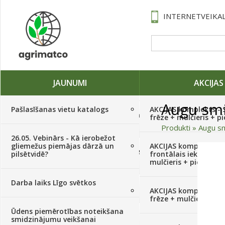
INTERNETVEIKAL
JAUNUMI
AKCIJAS
Augu smi
Pašlasīšanas vietu katalogs
AKCIJAS komplekts - 
Traktori, tehnika, rezerves daļas,
frēze + mulčieris + p
serviss
(882)
Produkti
»
Augu sm
26.05. Vebinārs - Kā ierobežot
gliemežus piemājas dārzā un
AKCIJAS komplekts - S
Sēklas, sīpoli, ķiploki, sīpolpuķes,
pilsētvidē?
frontālais iekrāvējs +
kartupeļi
(4350)
mulčieris + piekabe
Darba laiks Līgo svētkos
Augu aizsardzība
(366)
AKCIJAS komplekts - 
frēze + mulčieris
Ūdens piemērotības noteikšana
Mēslojumi
(495)
smidzinājumu veikšanai