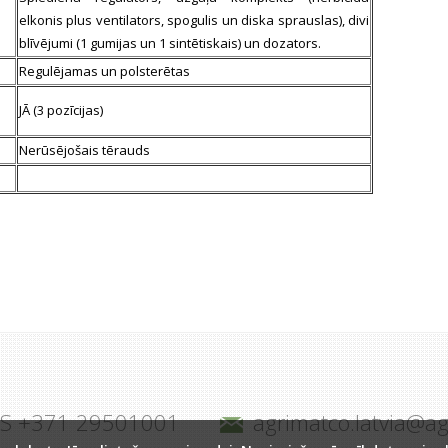
elkonis plus ventilators, spogulis un diska sprauslas), divi
blīvējumi (1 gumijas un 1 sintētiskais) un dozators.
Regulējamas un polsterētas
JĀ (3 pozīcijas)
Nerūsējošais tērauds
JS +371 29501001
agrimatco.latvia@a