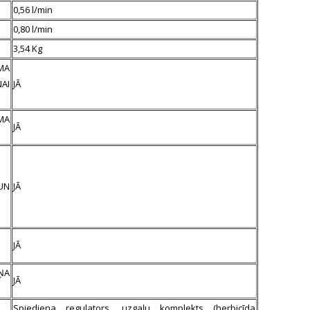
0,56 l/min
0,80 l/min
3,54 Kg
MA
NAI
JĀ
MA
JĀ
UN
JĀ
JĀ
ŅA
JĀ
Spiediena regulators, uzgaļu komplekts (herbicīda