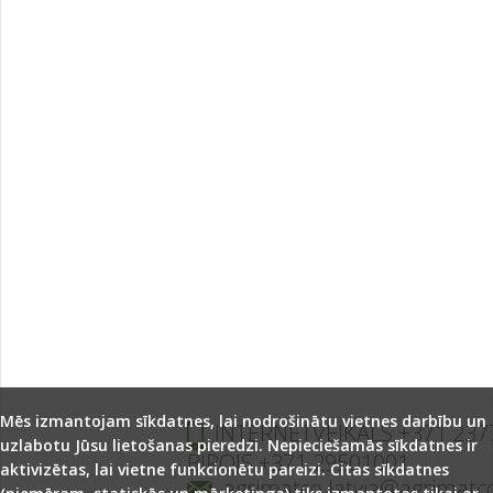
Mēs izmantojam sīkdatnes, lai nodrošinātu vietnes darbību un
INTERNETVEIKALS +371 237
uzlabotu Jūsu lietošanas pieredzi. Nepieciešamās sīkdatnes ir
BIROJS +371 29501001
aktivizētas, lai vietne funkcionētu pareizi. Citas sīkdatnes
agrimatco.latvia@agrimatc