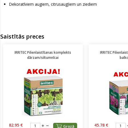
Dekoratīviem augiem, citrusaugļiem un ziediem
Saistītās preces
IRRITEC Pilienlaistīšanas komplekts
IRRITEC Pilienlai
dārzam/siltumnīcai
balk
82.95 €
45.78 €
Grozā