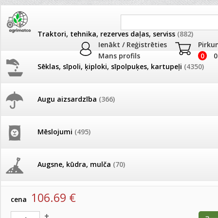
Traktori, tehnika, rezerves daļas, serviss
(882)
Ienākt / Reģistrēties
Pirku
Mans profils
0
0
Sēklas, sīpoli, ķiploki, sīpolpuķes, kartupeļi
(4350)
JAUNUMI
AKCIJAS
Augu aizsardzība
(366)
IRRITEC Pilienlaistīšanas kompl
Pašlasīšanas vietu katalogs
AKCIJAS komplekts - 
frēze + mulčieris + p
Produkti
»
Augu laistīšana
»
Pilienlaistīšanas komplekti
»
IRRITEC 
Mēslojumi
(495)
komplekti
26.05. Vebinārs - Kā ierobežot
gliemežus piemājas dārzā un
AKCIJAS komplekts - S
pilsētvidē?
frontālais iekrāvējs +
IRRITEC Pilienlaistīšanas komplekts terasēm
mulčieris + piekabe
Augsne, kūdra, mulča
(70)
artikuls:
20161000
EAN:
8023058261843
Darba laiks Līgo svētkos
AKCIJAS komplekts - 
106.69
€
Podi un kasetes
(646)
frēze + mulčieris
cena
Ūdens piemērotības noteikšana
smidzinājumu veikšanai