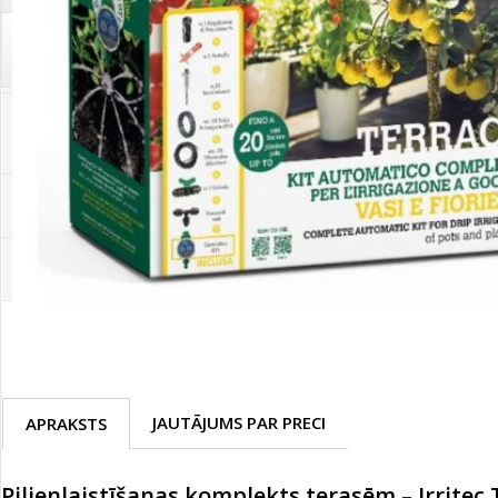
Palīglīdzekļi augu audzēšanai
(72)
Klientu Diena
Novatec - izcils mēslošanai arī
sezonas otrajā pusē!
Piedāvājums ābeļdārziem
TOP piemājas dārzam 2024
JAUTĀJUMS PAR PRECI
APRAKSTS
Pilienlaistīšanas komplekts terasēm – Irrite