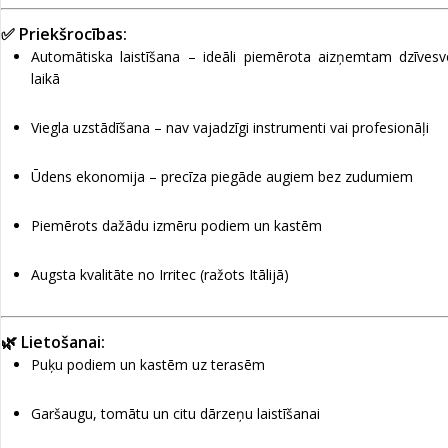
✅ Priekšrocības:
Automātiska laistīšana – ideāli piemērota aizņemtam dzīves
laikā
Viegla uzstādīšana – nav vajadzīgi instrumenti vai profesionāļi
Ūdens ekonomija – precīza piegāde augiem bez zudumiem
Piemērots dažādu izmēru podiem un kastēm
Augsta kvalitāte no Irritec (ražots Itālijā)
🌿 Lietošanai:
Puķu podiem un kastēm uz terasēm
Garšaugu, tomātu un citu dārzeņu laistīšanai