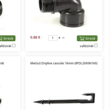
0.88 €
Grozā
Grozā
alīdzināt
salīdzināt
ināt
Mietiņš Dripline caurulei 16mm (IIPDL2000N160)