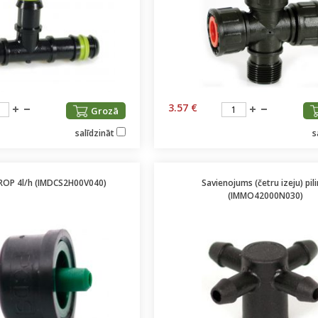
3.57 €
Grozā
salīdzināt
s
iDROP 4l/h (IMDCS2H00V040)
Savienojums (četru izeju) pil
(IMMO42000N030)