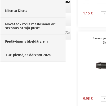
Dezinfekcija, tīrīšana, mazgāšana
(29)
Klientu Diena
1.15 €
Dažādi
(75)
Novatec - izcils mēslošanai arī
sezonas otrajā pusē!
Palīglīdzekļi augu audzēšanai
(72)
Savienoju
Piedāvājums ābeļdārziem
(
TOP piemājas dārzam 2024
0.08 €