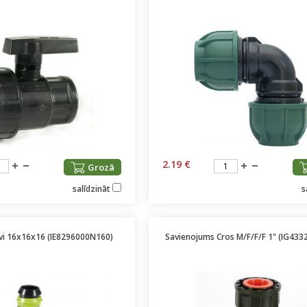
2.19 €
Grozā
salīdzināt
s
īvi 16x16x16 (IE8296000N160)
Savienojums Cros M/F/F/F 1" (IG43