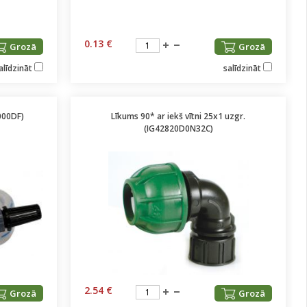
0.13 €
Grozā
Grozā
alīdzināt
salīdzināt
000DF)
Līkums 90* ar iekš vītni 25x1 uzgr.
(IG42820D0N32C)
2.54 €
Grozā
Grozā