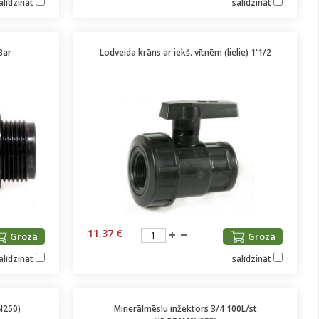
alīdzināt
salīdzināt
Bar
Lodveida krāns ar iekš. vītnēm (lielie) 1'1/2
11.37 €
Grozā
Grozā
alīdzināt
salīdzināt
N250)
Minerālmēslu inžektors 3/4 100L/st