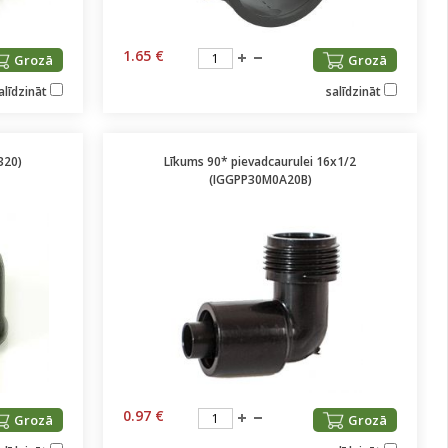
1.65 €
Grozā
Grozā
alīdzināt
salīdzināt
320)
Līkums 90* pievadcaurulei 16x1/2
(IGGPP30M0A20B)
0.97 €
Grozā
Grozā