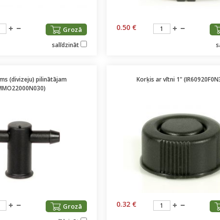
0.50 €
Grozā
salīdzināt
s
ms (divizeju) pilinātājam
Korķis ar vītni 1" (IR60920F0N
IMMO22000N030)
0.32 €
Grozā