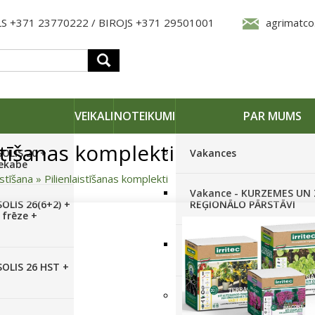
S +371 23770222 / BIROJS +371 29501001
agrimatco
VEIKALI
NOTEIKUMI
PAR MUMS
stīšanas komplekti
SOLIS 20 +
Vakances
iekabe
istīšana
»
Pilienlaistīšanas komplekti
Vakance - KURZEMES UN
OLIS 26(6+2) +
REĢIONĀLO PĀRSTĀVI
 frēze +
Vakance - NOLIKTAVAS
STRĀDNIEKU VEIKALĀ RĪG
SOLIS 26 HST +
Pieteikties jaunumiem