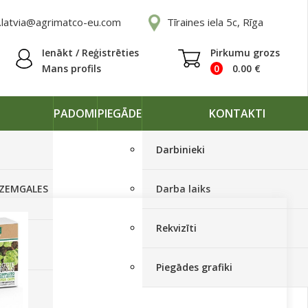
.latvia@agrimatco-eu.com
Tīraines iela 5c, Rīga
Ienākt / Reģistrēties
Pirkumu grozs
Mans profils
0
0.00
€
PADOMI
PIEGĀDE
KONTAKTI
Darbinieki
 ZEMGALES
Darba laiks
Rekvizīti
Ā
Piegādes grafiki