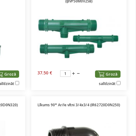
(IJIVP50M0V25B)
37.50 €
Grozā
Grozā
alīdzināt
salīdzināt
320D0N320)
Līkums 90* Ar/Ie vītni 3/4x3/4 (IR62720D0N250)