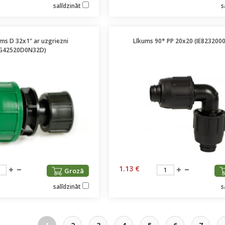
salīdzināt
s
ms D 32x1" ar uzgriezni
Līkums 90* PP 20x20 (IE823200
IG42520D0N32D)
1.13 €
Grozā
salīdzināt
s