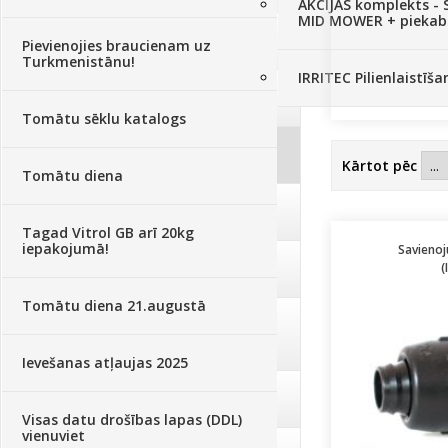
AKCIJAS komplekts - 
MID MOWER + piekab
Augsne, kūdra, mulča
(70)
Pievienojies braucienam uz
Turkmenistānu!
IRRITEC Pilienlaistīš
Podi un kasetes
(646)
Tomātu sēklu katalogs
Augu laistīšana
(505)
Kārtot pēc
Tomātu diena
Augu smidzinātāji
(40)
Tagad Vitrol GB arī 20kg
iepakojumā!
Savienoj
Pārklāji, plēves
(173)
(
Tomātu diena 21.augustā
Dārza instrumenti un tehnika
(359)
Ievešanas atļaujas 2025
Deratizācija, dezinsekcija
(95)
Visas datu drošības lapas (DDL)
vienuviet