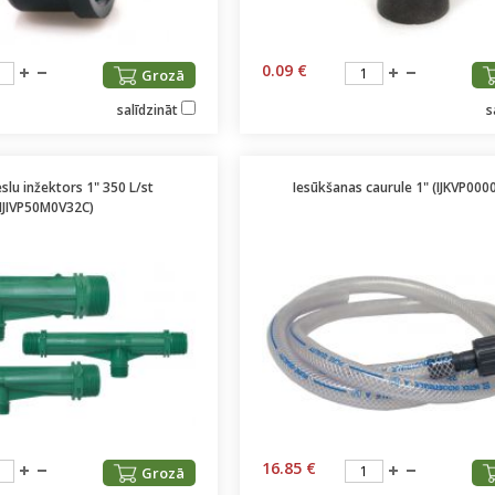
0.09 €
Grozā
salīdzināt
s
lu inžektors 1" 350 L/st
Iesūkšanas caurule 1" (IJKVP000
(IJIVP50M0V32C)
16.85 €
Grozā