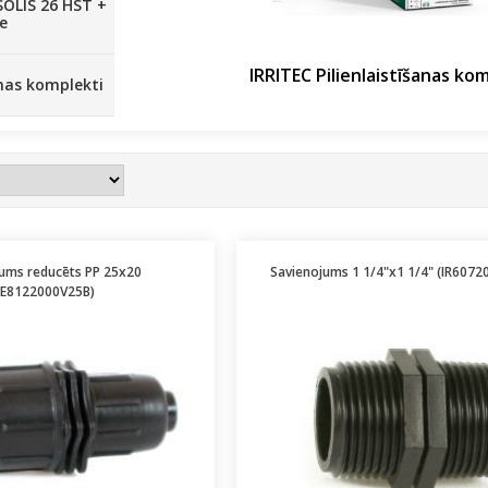
SOLIS 26 HST +
e
IRRITEC Pilienlaistīšanas ko
anas komplekti
ums reducēts PP 25x20
Savienojums 1 1/4"x1 1/4" (IR607
IE8122000V25B)