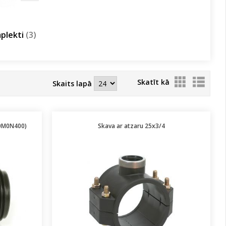
mplekti
(3)
Skatīt kā
Skaits lapā
20M0N400)
Skava ar atzaru 25x3/4