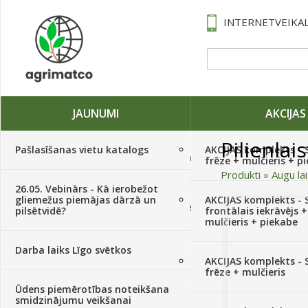
INTERNETVEIKAL
JAUNUMI
AKCIJAS
Pilienlai
Pašlasīšanas vietu katalogs
AKCIJAS komplekts - 
Traktori, tehnika, rezerves daļas,
frēze + mulčieris + p
serviss
(882)
Produkti
»
Augu la
26.05. Vebinārs - Kā ierobežot
gliemežus piemājas dārzā un
AKCIJAS komplekts - S
Sēklas, sīpoli, ķiploki, sīpolpuķes,
pilsētvidē?
frontālais iekrāvējs +
kartupeļi
(4350)
mulčieris + piekabe
Darba laiks Līgo svētkos
Augu aizsardzība
(366)
AKCIJAS komplekts - 
frēze + mulčieris
Ūdens piemērotības noteikšana
Mēslojumi
(495)
smidzinājumu veikšanai