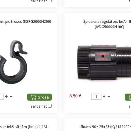
salīdzināt
s
mm pie troses (IIGRG2000N200)
Spiediena regulators Ie/Ar 1
(IVDG50000N10C)
8.50 €
Grozā
salīdzināt
s
ar iekš. vītnēm (lielie) 1'1/4
Līkums 90* 25x25 (IQ2132000