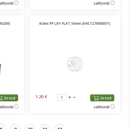
alīdzināt
salīdzināt
0N200)
Krāns PP LAY-FLAT;16mm (IVVLT2700N00T)
1.20 €
Grozā
Grozā
alīdzināt
salīdzināt