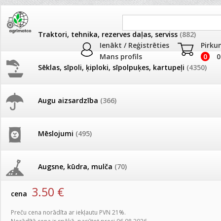
Traktori, tehnika, rezerves daļas, serviss
(882)
Ienākt / Reģistrēties
Pirku
Mans profils
0
0
Sēklas, sīpoli, ķiploki, sīpolpuķes, kartupeļi
(4350)
JAUNUMI
AKCIJAS
Augu aizsardzība
(366)
Laistīšanas piederumi
Pašlasīšanas vietu katalogs
AKCIJAS komplekts - 
frēze + mulčieris + p
Produkti
»
Augu laistīšana
»
Laistīšanas piederumi
Mēslojumi
(495)
26.05. Vebinārs - Kā ierobežot
gliemežus piemājas dārzā un
AKCIJAS komplekts - S
Laistīšanas uzgalis ar rokturi, IL,Cellfast 50-730
pilsētvidē?
frontālais iekrāvējs +
mulčieris + piekabe
Augsne, kūdra, mulča
(70)
artikuls:
5152
EAN:
5901828857546
Darba laiks Līgo svētkos
3.50
€
AKCIJAS komplekts - 
cena
Podi un kasetes
(646)
frēze + mulčieris
Ūdens piemērotības noteikšana
Preču cena norādīta ar iekļautu PVN 21%.
smidzinājumu veikšanai