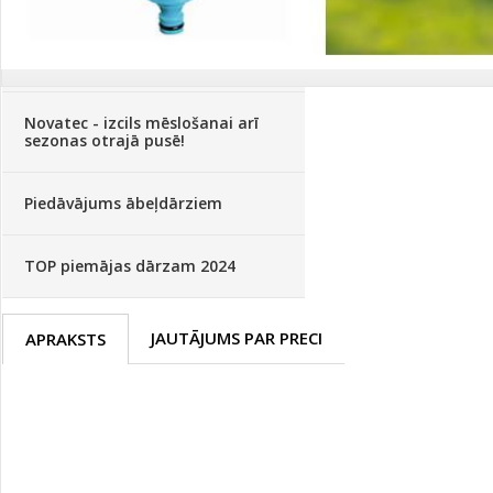
Palīglīdzekļi augu audzēšanai
(72)
Klientu Diena
Novatec - izcils mēslošanai arī
sezonas otrajā pusē!
Piedāvājums ābeļdārziem
TOP piemājas dārzam 2024
JAUTĀJUMS PAR PRECI
APRAKSTS