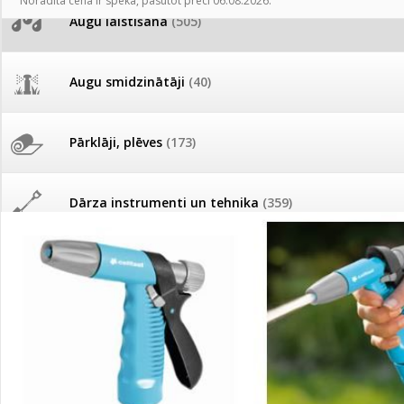
Norādītā cena ir spēkā, pasūtot preci 06.08.2026.
AKCIJAS komplekts - 
Augu laistīšana
(505)
MID MOWER + piekab
Pievienojies braucienam uz
Turkmenistānu!
IRRITEC Pilienlaistīš
Augu smidzinātāji
(40)
Tomātu sēklu katalogs
Pārklāji, plēves
(173)
Tomātu diena
Dārza instrumenti un tehnika
(359)
Tagad Vitrol GB arī 20kg
iepakojumā!
Deratizācija, dezinsekcija
(95)
Tomātu diena 21.augustā
Dezinfekcija, tīrīšana, mazgāšana
(29)
Ievešanas atļaujas 2025
Dažādi
(75)
Visas datu drošības lapas (DDL)
vienuviet