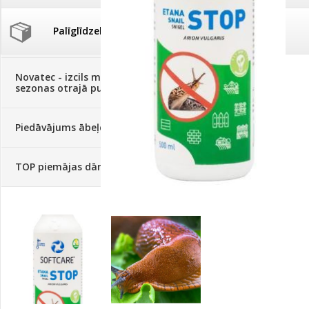
Palīglīdzekļi augu audzēšanai
(72)
Klientu Diena
Novatec - izcils mēslošanai arī
sezonas otrajā pusē!
Piedāvājums ābeļdārziem
TOP piemājas dārzam 2024