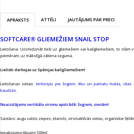
ATTĒLI
JAUTĀJUMS PAR PRECI
APRAKSTS
SOFTCARE® GLIEMEŽIEM SNAIL STOP
Lietošana: Uzsmidzināt tieši uz gliemežiem vai kailgliemežiem, to olām 
piemēram, uz mākslīgā zāliena seguma.
Lieliski darbojas uz Spānijas kailgliemežiem!
Lietošanas vietas:
teritorijas pie žogiem, ēku un pamatu malas, citas
kaudzes.
Neaizstājams vertikālu virsmu apstrādē: žogiem, sienām!
Sastāvs: augu valsts ziepes, etanols, virsmaktīvās vielas, organiskie šķīdin
Iepakojuma tilpums 500ml