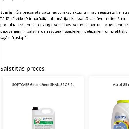
Svarīgi!
Šis preparāts satur augu ekstraktus un nav reģistrēts kā augu
Tādēļ tā etiķetē ir norādīta informācija tikai par tā sastāvu un lietošanu
produkta izmantošanu augu veselības veicināšanai un tā ietekmi uz
patogēniem ir balstīta uz ražotāja ilggadējiem pētījumiem un praktisko 
šajā mājaslapā.
Saistītās preces
SOFTCARE Gliemežiem SNAIL STOP 5L
Vitrol GB