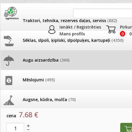
Traktori, tehnika, rezerves daļas, serviss
(882)
Ienākt / Reģistrēties
Pirku
Mans profils
0
0
Sēklas, sīpoli, ķiploki, sīpolpuķes, kartupeļi
(4350)
JAUNUMI
AKCIJAS
Augu aizsardzība
(366)
Piemājas dārzam
Pašlasīšanas vietu katalogs
AKCIJAS komplekts - 
frēze + mulčieris + p
Produkti
»
Augu aizsardzība
»
Piemājas dārzam
Mēslojumi
(495)
26.05. Vebinārs - Kā ierobežot
gliemežus piemājas dārzā un
AKCIJAS komplekts - S
SOFTCARE Gliemežiem SNAIL STOP 0.5L
pilsētvidē?
frontālais iekrāvējs +
mulčieris + piekabe
Augsne, kūdra, mulča
(70)
artikuls:
714491
EAN:
6416977714491
Darba laiks Līgo svētkos
7.68
€
AKCIJAS komplekts - 
cena
Podi un kasetes
(646)
frēze + mulčieris
Ūdens piemērotības noteikšana
smidzinājumu veikšanai