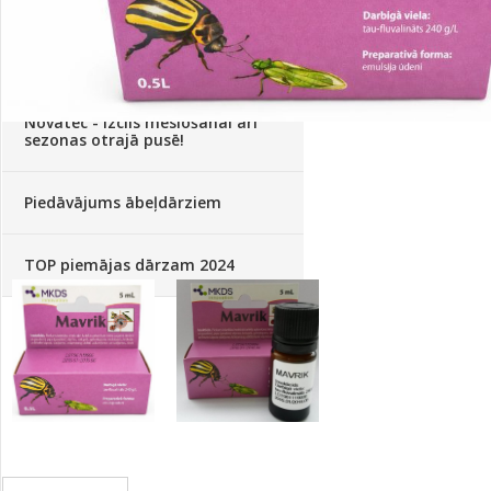
Palīglīdzekļi augu audzēšanai
(72)
Klientu Diena
Novatec - izcils mēslošanai arī
sezonas otrajā pusē!
Piedāvājums ābeļdārziem
TOP piemājas dārzam 2024