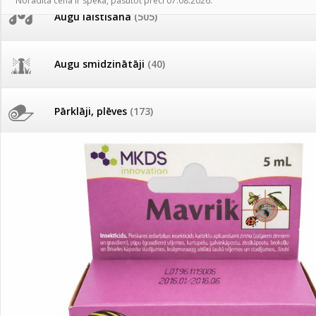
Norādītā cena ir spēkā, pasūtot preci 07.08.2026.
AKCIJAS komplekts - 
Augu laistīšana
(505)
MID MOWER + piekab
Pievienojies braucienam uz
Turkmenistānu!
IRRITEC Pilienlaistīš
Augu smidzinātāji
(40)
Tomātu sēklu katalogs
Pārklāji, plēves
(173)
Tomātu diena
Dārza instrumenti un tehnika
(359)
Tagad Vitrol GB arī 20kg
iepakojumā!
Deratizācija, dezinsekcija
(95)
Tomātu diena 21.augustā
Dezinfekcija, tīrīšana, mazgāšana
(29)
Ievešanas atļaujas 2025
Dažādi
(75)
Visas datu drošības lapas (DDL)
vienuviet