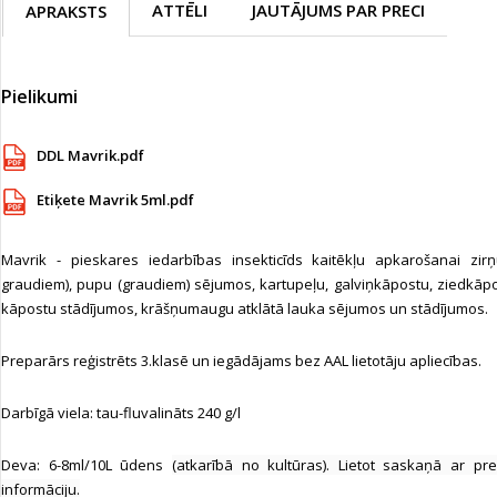
ATTĒLI
JAUTĀJUMS PAR PRECI
APRAKSTS
Pielikumi
DDL Mavrik.pdf
Etiķete Mavrik 5ml.pdf
Mavrik - pieskares iedarbības insekticīds kaitēkļu apkarošanai zir
graudiem), pupu (graudiem) sējumos, kartupeļu, galviņkāpostu, ziedkāpo
kāpostu stādījumos, krāšņumaugu atklātā lauka sējumos un stādījumos.
Preparārs reģistrēts 3.klasē un iegādājams bez AAL lietotāju apliecības.
Darbīgā viela:
tau-fluvalināts 240 g/l
Deva: 6-8ml/10L ūdens
(atkarībā no kultūras). Lietot saskaņā ar pr
informāciju.