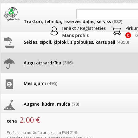
Traktori, tehnika, rezerves daļas, serviss
(882)
Ienākt / Reģistrēties
Pirku
Mans profils
0
0
Sēklas, sīpoli, ķiploki, sīpolpuķes, kartupeļi
(4350)
JAUNUMI
AKCIJAS
Augu aizsardzība
(366)
Piemājas dārzam
Pašlasīšanas vietu katalogs
AKCIJAS komplekts - 
frēze + mulčieris + p
Produkti
»
Augu aizsardzība
»
Piemājas dārzam
Mēslojumi
(495)
26.05. Vebinārs - Kā ierobežot
gliemežus piemājas dārzā un
AKCIJAS komplekts - S
Mavrik 5ml Reģ.Nr.0526
pilsētvidē?
frontālais iekrāvējs +
mulčieris + piekabe
Augsne, kūdra, mulča
(70)
artikuls:
3446
EAN:
4771315388867
Darba laiks Līgo svētkos
2.00
€
AKCIJAS komplekts - 
cena
Podi un kasetes
(646)
frēze + mulčieris
Ūdens piemērotības noteikšana
Preču cena norādīta ar iekļautu PVN 21%.
smidzinājumu veikšanai