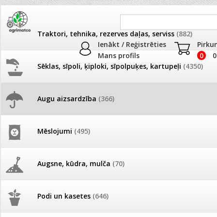
Traktori, tehnika, rezerves daļas, serviss
(882)
Ienākt / Reģistrēties
Pirku
Mans profils
0
0
Sēklas, sīpoli, ķiploki, sīpolpuķes, kartupeļi
(4350)
JAUNUMI
AKCIJAS
Augu aizsardzība
(366)
Pret ērcēm, kukaiņiem PROF
Pašlasīšanas vietu katalogs
AKCIJAS komplekts - 
frēze + mulčieris + p
Produkti
»
Augu aizsardzība
»
Pret ērcēm, kukaiņiem PROF
Mēslojumi
(495)
26.05. Vebinārs - Kā ierobežot
Preču salīdzināšana
gliemežus piemājas dārzā un
AKCIJAS komplekts - S
pilsētvidē?
frontālais iekrāvējs +
mulčieris + piekabe
Augsne, kūdra, mulča
(70)
Darba laiks Līgo svētkos
AKCIJAS komplekts - 
Podi un kasetes
(646)
frēze + mulčieris
Nav izvēlēta neviena prece salīdzināš
Ūdens piemērotības noteikšana
smidzinājumu veikšanai