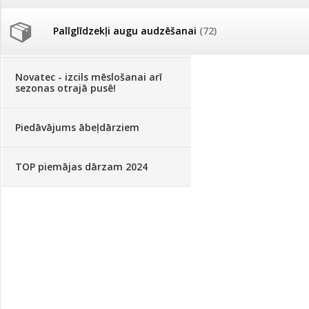
Palīglīdzekļi augu audzēšanai
(72)
Klientu Diena
Novatec - izcils mēslošanai arī
sezonas otrajā pusē!
Piedāvājums ābeļdārziem
TOP piemājas dārzam 2024