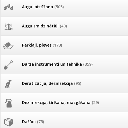
AKCIJAS komplekts - 
Augu laistīšana
(505)
MID MOWER + piekab
Pievienojies braucienam uz
Turkmenistānu!
IRRITEC Pilienlaistīš
Augu smidzinātāji
(40)
Tomātu sēklu katalogs
Pārklāji, plēves
(173)
Tomātu diena
Dārza instrumenti un tehnika
(359)
Tagad Vitrol GB arī 20kg
iepakojumā!
Deratizācija, dezinsekcija
(95)
Tomātu diena 21.augustā
Dezinfekcija, tīrīšana, mazgāšana
(29)
Ievešanas atļaujas 2025
Dažādi
(75)
Visas datu drošības lapas (DDL)
vienuviet