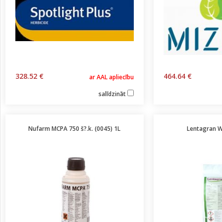
328.52 €
464.64 €
ar AAL apliecību
salīdzināt
Nufarm MCPA 750 š?.k. (0045) 1L
Lentagran W