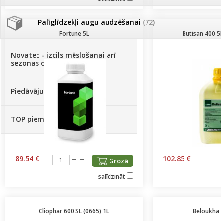
Palīglīdzekļi augu audzēšanai
(72)
Klientu Diena
Fortune 5L
Butisan 400 5
Novatec - izcils mēslošanai arī
sezonas otrajā pusē!
Piedāvājums ābeļdārziem
TOP piemājas dārzam 2024
89.54 €
102.85 €
Grozā
salīdzināt
Cliophar 600 SL (0665) 1L
Beloukha 