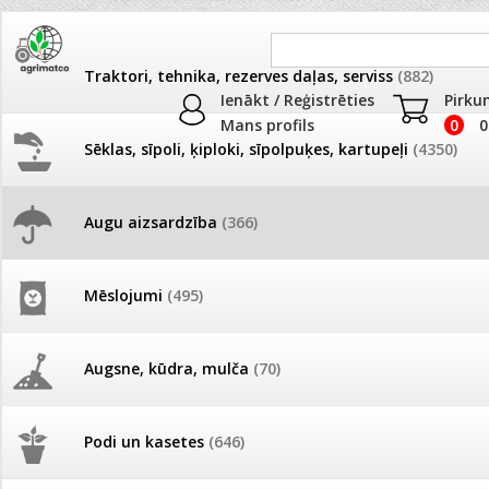
Traktori, tehnika, rezerves daļas, serviss
(882)
Ienākt / Reģistrēties
Pirku
Mans profils
0
0
Sēklas, sīpoli, ķiploki, sīpolpuķes, kartupeļi
(4350)
JAUNUMI
AKCIJAS
Augu aizsardzība
(366)
Nezālēm PROF
Pašlasīšanas vietu katalogs
AKCIJAS komplekts - 
frēze + mulčieris + p
Produkti
»
Augu aizsardzība
»
Nezālēm PROF
Mēslojumi
(495)
26.05. Vebinārs - Kā ierobežot
gliemežus piemājas dārzā un
AKCIJAS komplekts - S
Kārtot pēc
Skaits lapā
pilsētvidē?
frontālais iekrāvējs +
mulčieris + piekabe
Augsne, kūdra, mulča
(70)
Kultūra
Darba laiks Līgo svētkos
Ābeles
Avenes
Bumbieres
AKCIJAS komplekts - 
Podi un kasetes
(646)
frēze + mulčieris
Burkāni
Cidonijas
Ērkšķogas
Jāņogas
Kartupeļi
Kazenes
Ūdens piemērotības noteikšana
smidzinājumu veikšanai