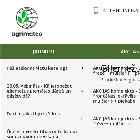
INTERNETVEIKAL
JAUNUMI
AKCIJAS
Gliemežu
Pašlasīšanas vietu katalogs
AKCIJAS komplekts - 
Traktori, tehnika, rezerves daļas,
frēze + mulčieris + p
serviss
(882)
Produkti
»
Augu ai
26.05. Vebinārs - Kā ierobežot
gliemežus piemājas dārzā un
AKCIJAS komplekts - S
Sēklas, sīpoli, ķiploki, sīpolpuķes,
Kārtot pēc
pilsētvidē?
frontālais iekrāvējs +
kartupeļi
(4350)
mulčieris + piekabe
Kultūra
Darba laiks Līgo svētkos
Augu aizsardzība
(366)
Ābeles
AKCIJAS komplekts - 
frēze + mulčieris
Burkāni
Divgadīgās puķe
Ūdens piemērotības noteikšana
Mēslojumi
(495)
smidzinājumu veikšanai
Kabači