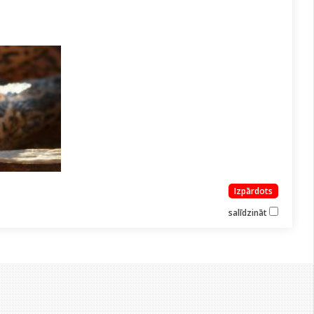
Izpārdots
salīdzināt