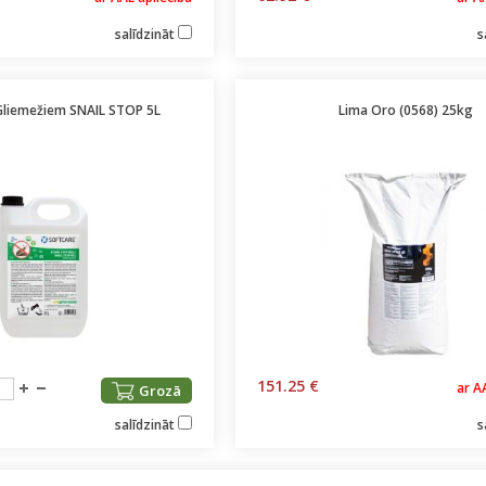
salīdzināt
s
liemežiem SNAIL STOP 5L
Lima Oro (0568) 25kg
151.25 €
ar A
Grozā
salīdzināt
s