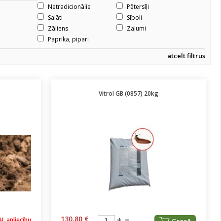
Netradicionālie
Pētersīļi
Salāti
Sīpoli
Zāliens
Zaļumi
Paprika, pipari
atcelt filtrus
Vitrol GB (0857) 20kg
130.80 €
AL apliecību