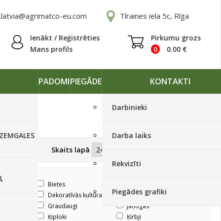
.latvia@agrimatco-eu.com
Tīraines iela 5c, Rīga
Ienākt / Reģistrēties
Pirkumu grozs
Mans profils
0
0.00
€
PADOMI
PIEGĀDE
KONTAKTI
Darbinieki
 ZEMGALES
Darba laiks
Skatīt kā
Skaits lapā
Rekvizīti
Ā
Bietes
Bumbieres
Piegādes grafiki
ņaugi
Dekoratīvās kultūras
Dilles
Graudaugi
Jāņogas
Ķiploki
Ķirbji