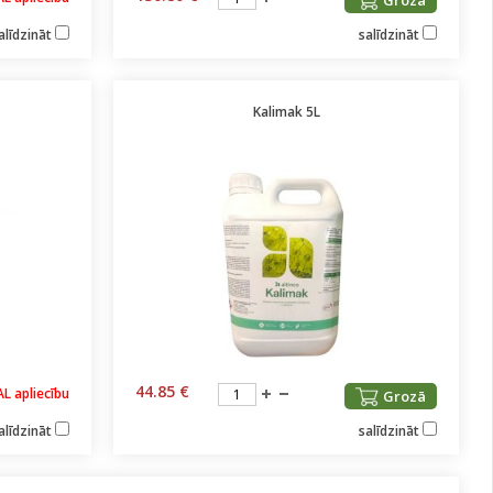
Grozā
alīdzināt
salīdzināt
Kalimak 5L
44.85 €
AL apliecību
Grozā
alīdzināt
salīdzināt