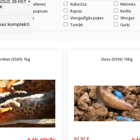
SOLIS 26 HST +
Krūmmellenes
Kukurūza
Melones
e
Pupas, pupiņas
Rapsis
Redīsi
Upenes
Viengadīgās puķes
Vīnogas
anas komplekti
Zirņi
Tomāti
Gurķi
ridian (0569) 1kg
Sluxx (0396) 10kg
62.92 €
ar AAL apliecību
ar A