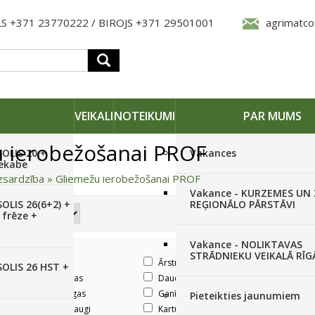
S +371 23770222 / BIROJS +371 29501001
agrimatco
VEIKALI
NOTEIKUMI
PAR MUMS
 ierobežošanai PROF
SOLIS 20 +
Vakances
iekabe
zsardzība
»
Gliemežu ierobežošanai PROF
Vakance - KURZEMES UN
OLIS 26(6+2) +
REĢIONĀLO PĀRSTĀVI
 frēze +
Vakance - NOLIKTAVAS
STRĀDNIEKU VEIKALĀ RĪG
Arbūzi
Ārstniecības augi
Avenes
SOLIS 26 HST +
Cidonijas
Daudzgadīgās puķes
Dažādi sak
s
Ērkšķogas
Ganības
Garšaugi
Pieteikties jaunumiem
Kāpostaugi
Kartupeļi
Kazenes