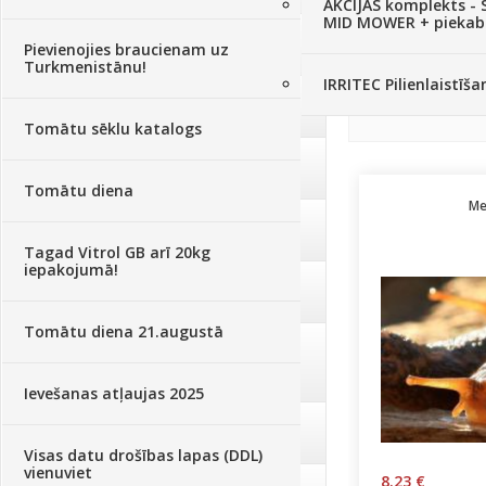
AKCIJAS komplekts - 
Ķirši
MID MOWER + piekab
Plūmes
Augsne, kūdra, mulča
(70)
Pievienojies braucienam uz
Smiltsērkšķi
Turkmenistānu!
IRRITEC Pilienlaistīš
Zemenes
Podi un kasetes
(646)
Tomātu sēklu katalogs
Augu laistīšana
(505)
Tomātu diena
Me
Augu smidzinātāji
(40)
Tagad Vitrol GB arī 20kg
iepakojumā!
Pārklāji, plēves
(173)
Tomātu diena 21.augustā
Dārza instrumenti un tehnika
(359)
Ievešanas atļaujas 2025
Deratizācija, dezinsekcija
(95)
Visas datu drošības lapas (DDL)
vienuviet
8.23 €