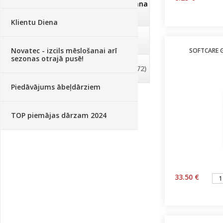
Dezinfekcija, tīrīšana, mazgāšana
(29)
Klientu Diena
Dažādi
(75)
Novatec - izcils mēslošanai arī
SOFTCARE G
sezonas otrajā pusē!
Palīglīdzekļi augu audzēšanai
(72)
Piedāvājums ābeļdārziem
TOP piemājas dārzam 2024
33.50 €