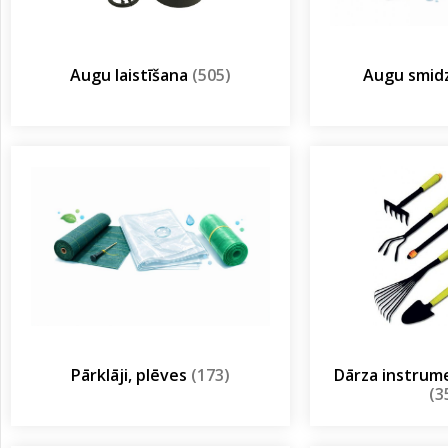
Augu laistīšana
(505)
Augu smidz
Pārklāji, plēves
(173)
Dārza instrum
(3