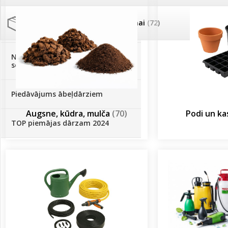
Palīglīdzekļi augu audzēšanai
(72)
Klientu Diena
Novatec - izcils mēslošanai arī
sezonas otrajā pusē!
Piedāvājums ābeļdārziem
Augsne, kūdra, mulča
(70)
Podi un k
TOP piemājas dārzam 2024