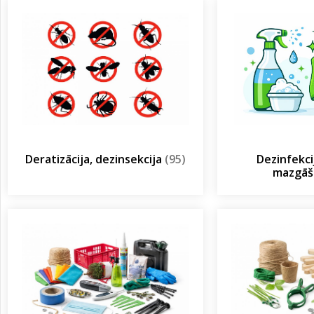
Deratizācija, dezinsekcija
(95)
Dezinfekcij
mazgā