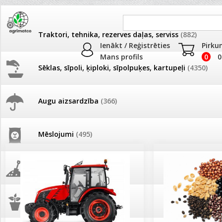
Traktori, tehnika, rezerves daļas, serviss
(882)
Ienākt / Reģistrēties
Pirku
Mans profils
0
0
Sēklas, sīpoli, ķiploki, sīpolpuķes, kartupeļi
(4350)
JAUNUMI
AKCIJAS
Augu aizsardzība
(366)
Pašlasīšanas vietu katalogs
AKCIJAS komplekts - 
frēze + mulčieris + p
Mēslojumi
(495)
26.05. Vebinārs - Kā ierobežot
gliemežus piemājas dārzā un
AKCIJAS komplekts - S
pilsētvidē?
frontālais iekrāvējs +
mulčieris + piekabe
Augsne, kūdra, mulča
(70)
Darba laiks Līgo svētkos
AKCIJAS komplekts - 
Podi un kasetes
(646)
frēze + mulčieris
Ūdens piemērotības noteikšana
smidzinājumu veikšanai