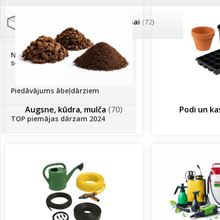
Palīglīdzekļi augu audzēšanai
(72)
Klientu Diena
Novatec - izcils mēslošanai arī
sezonas otrajā pusē!
Piedāvājums ābeļdārziem
Augsne, kūdra, mulča
(70)
Podi un k
TOP piemājas dārzam 2024