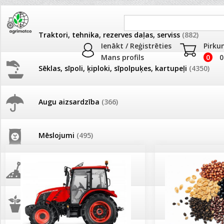
Traktori, tehnika, rezerves daļas, serviss
(882)
Ienākt / Reģistrēties
Pirku
Mans profils
0
0
Sēklas, sīpoli, ķiploki, sīpolpuķes, kartupeļi
(4350)
JAUNUMI
AKCIJAS
Augu aizsardzība
(366)
Pašlasīšanas vietu katalogs
AKCIJAS komplekts - 
frēze + mulčieris + p
Mēslojumi
(495)
26.05. Vebinārs - Kā ierobežot
gliemežus piemājas dārzā un
AKCIJAS komplekts - S
pilsētvidē?
frontālais iekrāvējs +
mulčieris + piekabe
Augsne, kūdra, mulča
(70)
Darba laiks Līgo svētkos
AKCIJAS komplekts - 
Podi un kasetes
(646)
frēze + mulčieris
Ūdens piemērotības noteikšana
smidzinājumu veikšanai