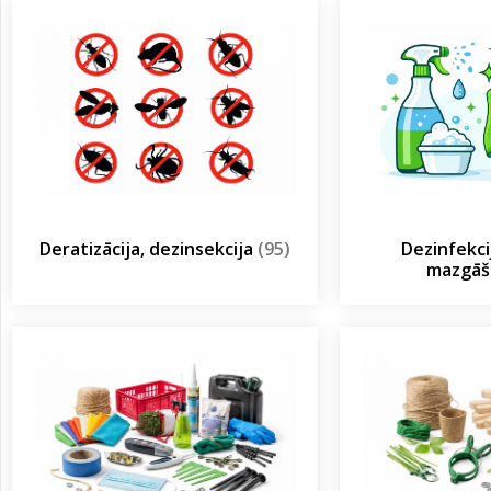
Deratizācija, dezinsekcija
(95)
Dezinfekcij
mazgā