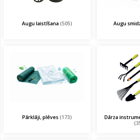
Augu laistīšana
(505)
Augu smidz
Pārklāji, plēves
(173)
Dārza instrum
(3