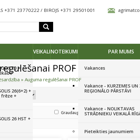
S +371 23770222 / BIROJS +371 29501001
agrimatco
VEIKALI
NOTEIKUMI
PAR MUMS
regulēšanai PROF
SOLIS 20 +
Vakances
iekabe
zsardzība
»
Auguma regulēšanai PROF
Vakance - KURZEMES UN
OLIS 26(6+2) +
REĢIONĀLO PĀRSTĀVI
 frēze +
Vakance - NOLIKTAVAS
Ābeles
Graudaugi
STRĀDNIEKU VEIKALĀ RĪG
SOLIS 26 HST +
Pieteikties jaunumiem