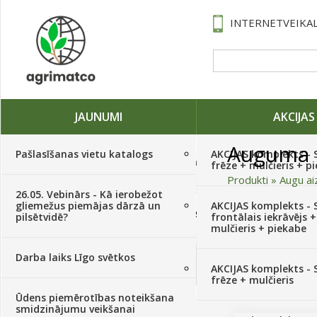
INTERNETVEIKAL
JAUNUMI
AKCIJAS
Auguma 
Pašlasīšanas vietu katalogs
AKCIJAS komplekts - 
Traktori, tehnika, rezerves daļas,
frēze + mulčieris + p
serviss
(882)
Produkti
»
Augu ai
26.05. Vebinārs - Kā ierobežot
gliemežus piemājas dārzā un
AKCIJAS komplekts - S
Sēklas, sīpoli, ķiploki, sīpolpuķes,
Kārtot pēc
pilsētvidē?
frontālais iekrāvējs +
kartupeļi
(4350)
mulčieris + piekabe
Kultūra
Darba laiks Līgo svētkos
Augu aizsardzība
(366)
AKCIJAS komplekts - 
frēze + mulčieris
Ūdens piemērotības noteikšana
Mēslojumi
(495)
smidzinājumu veikšanai