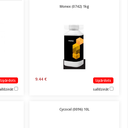
Monex (0742) 1kg
9.44 €
Izpārdots
Izpārdots
alīdzināt
salīdzināt
Cycocel (0096) 10L