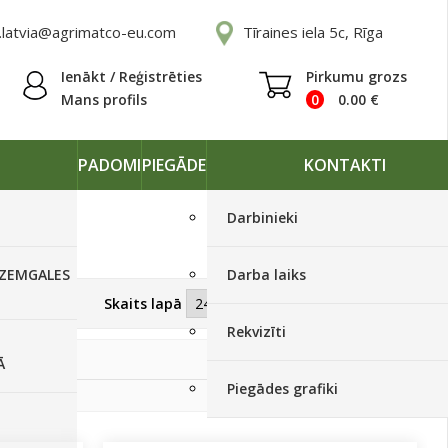
.latvia@agrimatco-eu.com
Tīraines iela 5c, Rīga
Ienākt / Reģistrēties
Pirkumu grozs
Mans profils
0
0.00
€
PADOMI
PIEGĀDE
KONTAKTI
Darbinieki
 ZEMGALES
Darba laiks
Skatīt kā
Skaits lapā
Rekvizīti
Ā
Piegādes grafiki
atcelt filtrus