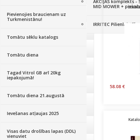
AKCIJAS komplekts - 
MID MOWER + piekab
Stabil
Augsne, kūdra, mulča
(70)
Pievienojies braucienam uz
Turkmenistānu!
IRRITEC Pilienlaistīš
Podi un kasetes
(646)
Tomātu sēklu katalogs
Augu laistīšana
(505)
Tomātu diena
Augu smidzinātāji
(40)
Tagad Vitrol GB arī 20kg
iepakojumā!
Pārklāji, plēves
(173)
58.08 €
Tomātu diena 21.augustā
Dārza instrumenti un tehnika
(359)
Ievešanas atļaujas 2025
Katalo
Deratizācija, dezinsekcija
(95)
Visas datu drošības lapas (DDL)
vienuviet