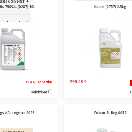
SOLIS 26 HST +
e
āns 750š.k. (0287) 10L
Kudos (0757) 2.5kg
anas komplekti
299.48 €
ar AAL apliecību
salīdzināt
s
gs AAL reģistrs 2026
Folicur 5L Reģ.0057