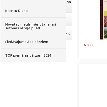
Dezinfekcija, tīrīšana, mazgāšana
(29)
Klientu Diena
Dažādi
(75)
Novatec - izcils mēslošanai arī
sezonas otrajā pusē!
Palīglīdzekļi augu audzēšanai
(72)
Piedāvājums ābeļdārziem
6.00 €
TOP piemājas dārzam 2024