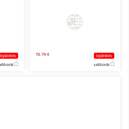
70.79 €
Izpārdots
Izpārdots
alīdzināt
salīdzināt