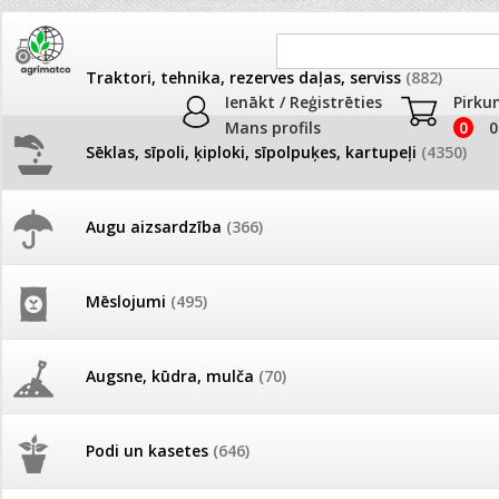
Traktori, tehnika, rezerves daļas, serviss
(882)
Ienākt / Reģistrēties
Pirku
Mans profils
0
0
Sēklas, sīpoli, ķiploki, sīpolpuķes, kartupeļi
(4350)
JAUNUMI
AKCIJAS
Augu aizsardzība
(366)
Samtenes
Pašlasīšanas vietu katalogs
AKCIJAS komplekts - 
frēze + mulčieris + p
Produkti
»
Sēklas, sīpoli, ķiploki, sīpolpuķes, kartupeļi
»
Puķu sēk
Mēslojumi
(495)
Samtenes
26.05. Vebinārs - Kā ierobežot
gliemežus piemājas dārzā un
AKCIJAS komplekts - S
pilsētvidē?
frontālais iekrāvējs +
Kārtot pēc
Skaits lapā
mulčieris + piekabe
Augsne, kūdra, mulča
(70)
Darba laiks Līgo svētkos
Augļu,ziedu krāsa
AKCIJAS komplekts - 
Dzeltens
Oranžs
Sarkans
Podi un kasetes
(646)
frēze + mulčieris
Balts
Ūdens piemērotības noteikšana
smidzinājumu veikšanai