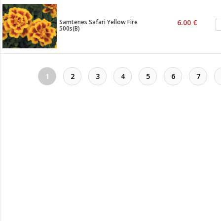
Samtenes Safari Yellow Fire
6.00 €
500s(B)
1
2
3
4
5
6
7