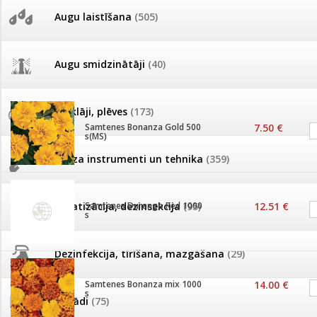
Sēklu skaits paciņā
AKCIJAS komplekts - 
Augu laistīšana
(505)
51-250
251-999
1000 - 10 000
MID MOWER + piekab
Pievienojies braucienam uz
Kultūra
Viengadīgās puķes
Turkmenistānu!
IRRITEC Pilienlaistīš
Augu smidzinātāji
(40)
Tomātu sēklu katalogs
Pārklāji, plēves
(173)
Samtenes Bonanza Gold 500
7.50 €
Tomātu diena
s(MS)
Dārza instrumenti un tehnika
(359)
Tagad Vitrol GB arī 20kg
iepakojumā!
Deratizācija, dezinsekcija
Samtenes Durango Red 1000
(95)
12.51 €
s
Tomātu diena 21.augustā
Dezinfekcija, tīrīšana, mazgāšana
(29)
Ievešanas atļaujas 2025
Samtenes Bonanza mix 1000
14.00 €
s
Dažādi
(75)
Visas datu drošības lapas (DDL)
vienuviet