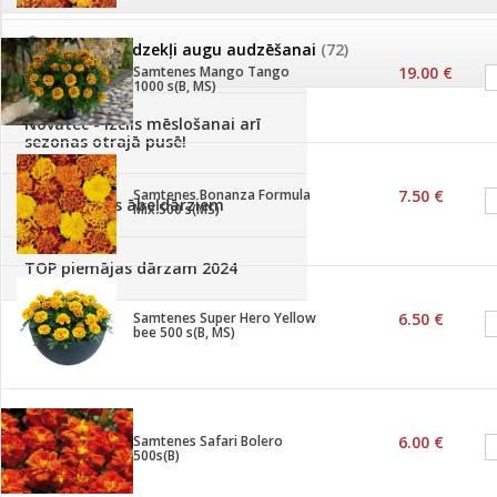
Palīglīdzekļi augu audzēšanai
(72)
Klientu Diena
Samtenes Mango Tango
19.00 €
1000 s(B, MS)
Novatec - izcils mēslošanai arī
sezonas otrajā pusē!
Samtenes Bonanza Formula
7.50 €
Piedāvājums ābeļdārziem
Mix 500 s(MS)
TOP piemājas dārzam 2024
Samtenes Super Hero Yellow
6.50 €
bee 500 s(B, MS)
Samtenes Safari Bolero
6.00 €
500s(B)