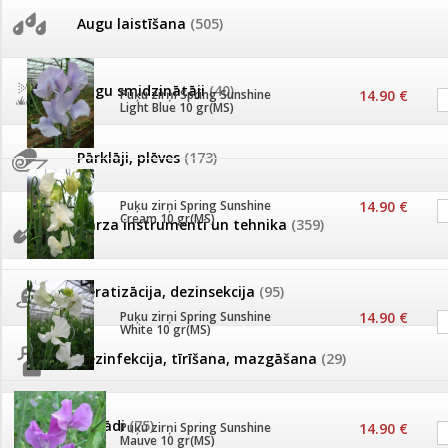
AKCIJAS komplekts - 
Augu laistīšana
(505)
MID MOWER + piekab
Pievienojies braucienam uz
Turkmenistānu!
IRRITEC Pilienlaistīš
Augu smidzinātāji
(40)
Puķu zirņi Spring Sunshine
14.90 €
Light Blue 10 gr(MS)
Tomātu sēklu katalogs
Pārklāji, plēves
(173)
Tomātu diena
Puķu zirņi Spring Sunshine
14.90 €
Cream 10 gr(MS)
Dārza instrumenti un tehnika
(359)
Tagad Vitrol GB arī 20kg
iepakojumā!
Deratizācija, dezinsekcija
(95)
Tomātu diena 21.augustā
Puķu zirņi Spring Sunshine
14.90 €
White 10 gr(MS)
Dezinfekcija, tīrīšana, mazgāšana
(29)
Ievešanas atļaujas 2025
Dažādi
(75)
Puķu zirņi Spring Sunshine
14.90 €
Visas datu drošības lapas (DDL)
Mauve 10 gr(MS)
vienuviet