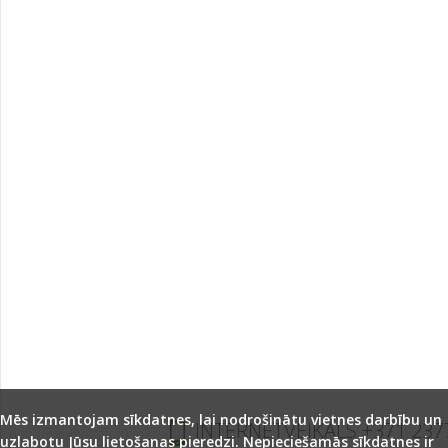
Mēs izmantojam sīkdatnes, lai nodrošinātu vietnes darbību un
INTERNETVEIKALS +371 237
uzlabotu Jūsu lietošanas pieredzi. Nepieciešamās sīkdatnes ir