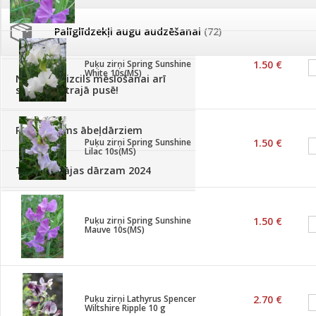
Palīglīdzekļi augu audzēšanai
(72)
Klientu Diena
Puķu zirņi Spring Sunshine
1.50 €
White 10s(MS)
Novatec - izcils mēslošanai arī
sezonas otrajā pusē!
Piedāvājums ābeļdārziem
Puķu zirņi Spring Sunshine
1.50 €
Lilac 10s(MS)
TOP piemājas dārzam 2024
Puķu zirņi Spring Sunshine
1.50 €
Mauve 10s(MS)
Puķu zirņi Lathyrus Spencer
2.70 €
Wiltshire Ripple 10 g