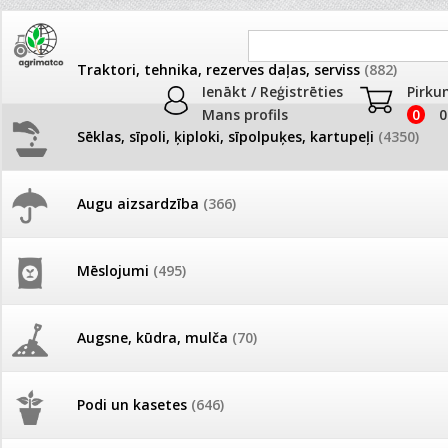
Traktori, tehnika, rezerves daļas, serviss
(882)
Ienākt / Reģistrēties
Pirku
Mans profils
0
0
Sēklas, sīpoli, ķiploki, sīpolpuķes, kartupeļi
(4350)
JAUNUMI
AKCIJAS
Augu aizsardzība
(366)
Puķuzirņi
Pašlasīšanas vietu katalogs
AKCIJAS komplekts - 
frēze + mulčieris + p
Produkti
»
Sēklas, sīpoli, ķiploki, sīpolpuķes, kartupeļi
»
Puķu sēk
Mēslojumi
(495)
Puķuzirņi
26.05. Vebinārs - Kā ierobežot
gliemežus piemājas dārzā un
AKCIJAS komplekts - S
pilsētvidē?
frontālais iekrāvējs +
Kārtot pēc
Skaits lapā
mulčieris + piekabe
Augsne, kūdra, mulča
(70)
Darba laiks Līgo svētkos
Augļu,ziedu krāsa
Sarkans
Zila
AKCIJAS komplekts - 
Podi un kasetes
(646)
frēze + mulčieris
Kultūra
Viengadīgās puķes
Ūdens piemērotības noteikšana
smidzinājumu veikšanai