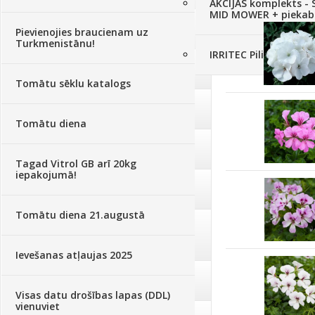
AKCIJAS komplekts - 
MID MOWER + piekab
Augsne, kūdra, mulča
(70)
Pievienojies braucienam uz
Turkmenistānu!
IRRITEC Pilienlaistīš
Podi un kasetes
(646)
Tomātu sēklu katalogs
Augu laistīšana
(505)
Tomātu diena
Augu smidzinātāji
(40)
Tagad Vitrol GB arī 20kg
iepakojumā!
Pārklāji, plēves
(173)
Tomātu diena 21.augustā
Dārza instrumenti un tehnika
(359)
Ievešanas atļaujas 2025
Deratizācija, dezinsekcija
(95)
Visas datu drošības lapas (DDL)
vienuviet