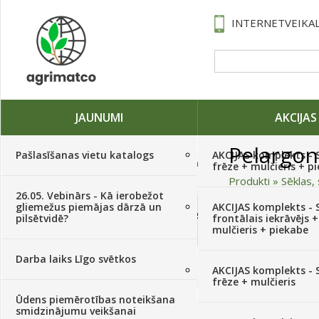
INTERNETVEIKAL
JAUNUMI
AKCIJAS
Pelargon
Pašlasīšanas vietu katalogs
AKCIJAS komplekts - 
Traktori, tehnika, rezerves daļas,
frēze + mulčieris + p
serviss
(882)
Produkti
»
Sēklas, 
26.05. Vebinārs - Kā ierobežot
gliemežus piemājas dārzā un
AKCIJAS komplekts - S
Sēklas, sīpoli, ķiploki, sīpolpuķes,
Kārtot pēc
pilsētvidē?
frontālais iekrāvējs +
kartupeļi
(4350)
mulčieris + piekabe
Augļu,ziedu krāsa
Darba laiks Līgo svētkos
Augu aizsardzība
(366)
AKCIJAS komplekts - 
Sēklu skaits paciņā
frēze + mulčieris
Ūdens piemērotības noteikšana
Mēslojumi
(495)
smidzinājumu veikšanai