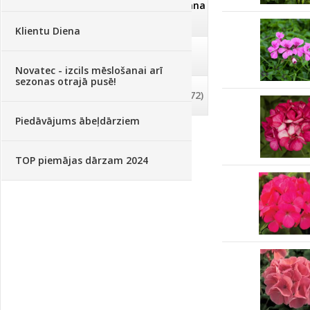
Dezinfekcija, tīrīšana, mazgāšana
(29)
Klientu Diena
Dažādi
(75)
Novatec - izcils mēslošanai arī
sezonas otrajā pusē!
Palīglīdzekļi augu audzēšanai
(72)
Piedāvājums ābeļdārziem
TOP piemājas dārzam 2024