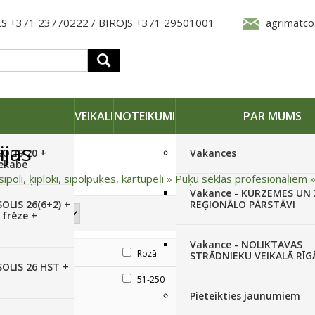
S +371 23770222 / BIROJS +371 29501001
agrimatco
VEIKALI
NOTEIKUMI
PAR MUMS
ijas
SOLIS 20 +
Vakances
iekabe
sīpoli, ķiploki, sīpolpuķes, kartupeļi
»
Puķu sēklas profesionāļiem
Vakance - KURZEMES UN
OLIS 26(6+2) +
REĢIONĀLO PĀRSTĀVI
 frēze +
Vakance - NOLIKTAVAS
Oranžs
Rozā
Sarkans
STRĀDNIEKU VEIKALĀ RĪG
SOLIS 26 HST +
līdz 20
51-250
Pieteikties jaunumiem