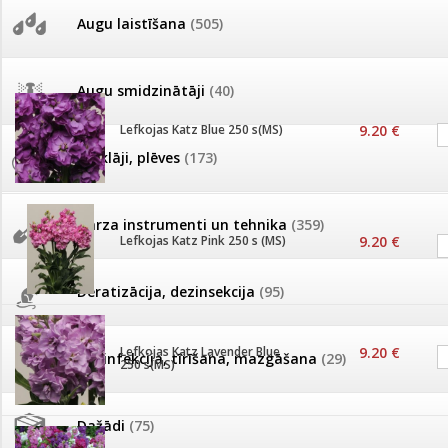
Sēklu skaits paciņā
51-250
251-999
AKCIJAS komplekts - 
Augu laistīšana
(505)
MID MOWER + piekab
Pievienojies braucienam uz
Turkmenistānu!
IRRITEC Pilienlaistīš
Augu smidzinātāji
(40)
Tomātu sēklu katalogs
Lefkojas Katz Blue 250 s(MS)
9.20 €
Pārklāji, plēves
(173)
Tomātu diena
Dārza instrumenti un tehnika
(359)
Lefkojas Katz Pink 250 s (MS)
9.20 €
Tagad Vitrol GB arī 20kg
iepakojumā!
Deratizācija, dezinsekcija
(95)
Tomātu diena 21.augustā
Lefkojas Katz Lavender Blue
9.20 €
Dezinfekcija, tīrīšana, mazgāšana
(29)
250 s(MS)
Ievešanas atļaujas 2025
Dažādi
(75)
Visas datu drošības lapas (DDL)
vienuviet