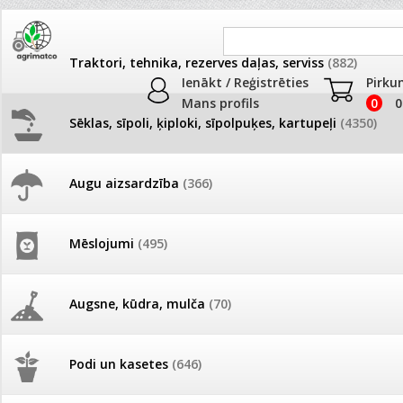
Traktori, tehnika, rezerves daļas, serviss
(882)
Ienākt / Reģistrēties
Pirku
Mans profils
0
0
Sēklas, sīpoli, ķiploki, sīpolpuķes, kartupeļi
(4350)
JAUNUMI
AKCIJAS
Augu aizsardzība
(366)
Lefkojas
Pašlasīšanas vietu katalogs
AKCIJAS komplekts - 
frēze + mulčieris + p
Produkti
»
Sēklas, sīpoli, ķiploki, sīpolpuķes, kartupeļi
»
Puķu sēk
Mēslojumi
(495)
Lefkojas
26.05. Vebinārs - Kā ierobežot
gliemežus piemājas dārzā un
AKCIJAS komplekts - S
pilsētvidē?
frontālais iekrāvējs +
Kārtot pēc
Skaits lapā
mulčieris + piekabe
Augsne, kūdra, mulča
(70)
Darba laiks Līgo svētkos
Augļu,ziedu krāsa
AKCIJAS komplekts - 
Dzeltens
Oranžs
Rozā
Podi un kasetes
(646)
frēze + mulčieris
Sarkans
Violets
Ūdens piemērotības noteikšana
smidzinājumu veikšanai