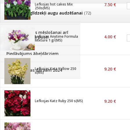
Lefkojas hot cakes Mix
7.50 €
250s(MS)
Palīglīdzekļi augu audzēšanai
(72)
Klientu Diena
Novatec - izcils mēslošanai arī
Lefkojas Anytime Formula
4.00 €
sezonas otrajā pusē!
Mixture 1 gr(MS)
Piedāvājums ābeļdārziem
Lefkojas Katz Yellow 250
9.20 €
TOP piemājas dārzam 2024
s(MS)
Lefkojas Katz Ruby 250 s(MS)
9.20 €