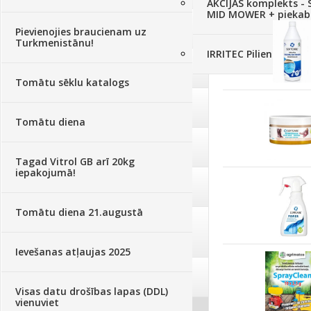
AKCIJAS komplekts - 
MID MOWER + piekab
Augsne, kūdra, mulča
(70)
Pievienojies braucienam uz
Turkmenistānu!
IRRITEC Pilienlaistīš
Podi un kasetes
(646)
Tomātu sēklu katalogs
Augu laistīšana
(505)
Tomātu diena
Augu smidzinātāji
(40)
Tagad Vitrol GB arī 20kg
iepakojumā!
Pārklāji, plēves
(173)
Tomātu diena 21.augustā
Dārza instrumenti un tehnika
(359)
Ievešanas atļaujas 2025
Deratizācija, dezinsekcija
(95)
Visas datu drošības lapas (DDL)
vienuviet