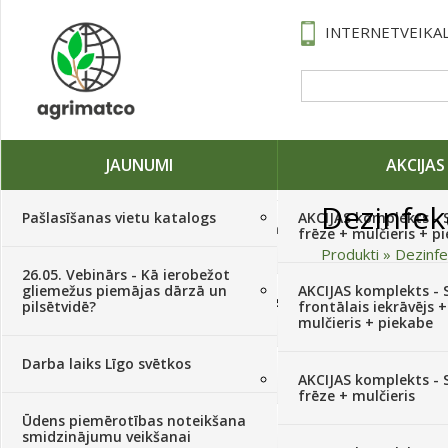
INTERNETVEIKAL
JAUNUMI
AKCIJAS
Dezinfekc
Pašlasīšanas vietu katalogs
AKCIJAS komplekts - 
Traktori, tehnika, rezerves daļas,
frēze + mulčieris + p
serviss
(882)
Produkti
»
Dezinfe
26.05. Vebinārs - Kā ierobežot
gliemežus piemājas dārzā un
AKCIJAS komplekts - S
Sēklas, sīpoli, ķiploki, sīpolpuķes,
Kārtot pēc
pilsētvidē?
frontālais iekrāvējs +
kartupeļi
(4350)
mulčieris + piekabe
Mērķa grupa
Darba laiks Līgo svētkos
Augu aizsardzība
(366)
Apaviem
AKCIJAS komplekts - 
frēze + mulčieris
Tehnikai, laivām
Ūdens piemērotības noteikšana
Mēslojumi
(495)
smidzinājumu veikšanai