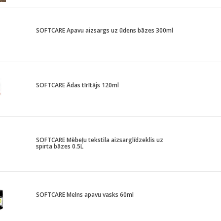
SOFTCARE Apavu aizsargs uz ūdens bāzes 300ml
SOFTCARE Ādas tīrītājs 120ml
SOFTCARE Mēbeļu tekstila aizsarglīdzeklis uz
spirta bāzes 0.5L
SOFTCARE Melns apavu vasks 60ml