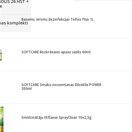
SOLIS 26 HST +
e
Baseinu, virsmu dezinfekcijai Teflex Plus 1L
anas komplekti
SOFTCARE Bezkrāsains apavu vasks 60ml
SOFTCARE Smaku noņemšanas līdzeklis POWER
300ml
Smidzinātāju tīrīšanai SprayClean 10x2,5g