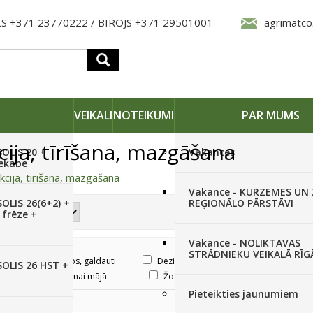
S +371 23770222 / BIROJS +371 29501001
agrimatco
VEIKALI
NOTEIKUMI
PAR MUMS
ija, tīrīšana, mazgāšana
SOLIS 20 +
Vakances
iekabe
kcija, tīrīšana, mazgāšana
Vakance - KURZEMES UN
OLIS 26(6+2) +
REĢIONĀLO PĀRSTĀVI
 frēze +
Vakance - NOLIKTAVAS
STRĀDNIEKU VEIKALĀ RĪG
Apģērbs, galdauti
Dezinfekcija
Mājdzīvnie
SOLIS 26 HST +
, mašīnām
Tīrīšanai mājā
Žogiem, dārza mēbelēm
Pieteikties jaunumiem