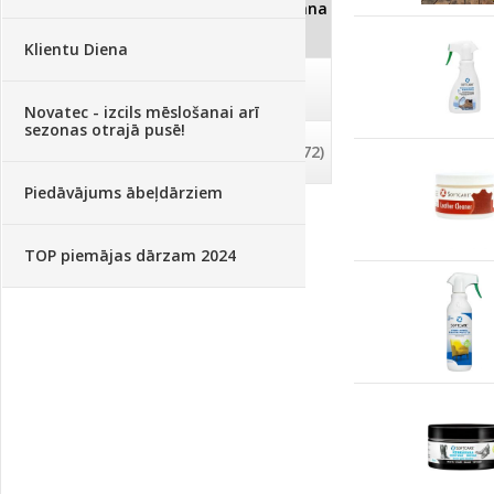
Dezinfekcija, tīrīšana, mazgāšana
(29)
Klientu Diena
Dažādi
(75)
Novatec - izcils mēslošanai arī
sezonas otrajā pusē!
Palīglīdzekļi augu audzēšanai
(72)
Piedāvājums ābeļdārziem
TOP piemājas dārzam 2024