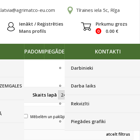
.latvia@agrimatco-eu.com
Tīraines iela 5c, Rīga
Ienākt / Reģistrēties
Pirkumu grozs
Mans profils
0
0.00
€
PADOMI
PIEGĀDE
KONTAKTI
Darbinieki
 ZEMGALES
Darba laiks
Skatīt kā
Skaits lapā
Rekvizīti
Ā
kiem
Mēbelēm un paklājiem
PROF lielie iepakojumi
Piegādes grafiki
atcelt filtrus