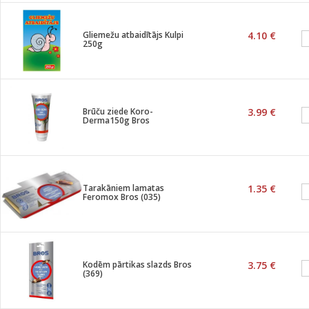
Gliemežu atbaidītājs Kulpi
4.10 €
250g
Brūču ziede Koro-
3.99 €
Derma150g Bros
Tarakāniem lamatas
1.35 €
Feromox Bros (035)
Kodēm pārtikas slazds Bros
3.75 €
(369)