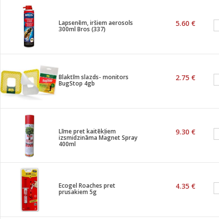
Lapsenēm, iršiem aerosols
5.60 €
300ml Bros (337)
Blaktīm slazds- monitors
2.75 €
BugStop 4gb
Līme pret kaitēkļiem
9.30 €
izsmidzināma Magnet Spray
400ml
Ecogel Roaches pret
4.35 €
prusakiem 5g