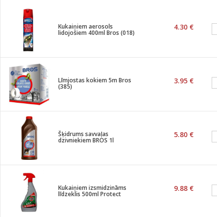
Kukaiņiem aerosols
4.30 €
lidojošiem 400ml Bros (018)
Līmjostas kokiem 5m Bros
3.95 €
(385)
Šķidrums savvaļas
5.80 €
dzivniekiem BROS 1l
Kukaiņiem izsmidzināms
9.88 €
līdzeklis 500ml Protect