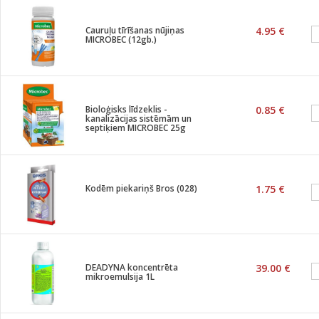
Cauruļu tīrīšanas nūjiņas
4.95 €
MICROBEC (12gb.)
Bioloģisks līdzeklis -
0.85 €
kanalizācijas sistēmām un
septiķiem MICROBEC 25g
Kodēm piekariņš Bros (028)
1.75 €
DEADYNA koncentrēta
39.00 €
mikroemulsija 1L