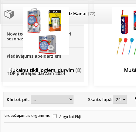
Palīglīdzekļi augu audzēšanai
(72)
Klientu Diena
Novatec - izcils mēslošanai arī
sezonas otrajā pusē!
Piedāvājums ābeļdārziem
Kukaiņu tīkli logiem, durvīm
(8)
Muš
TOP piemājas dārzam 2024
Kārtot pēc
Skaits lapā
Ierobežojamais organisms
Augu kaitēkļi