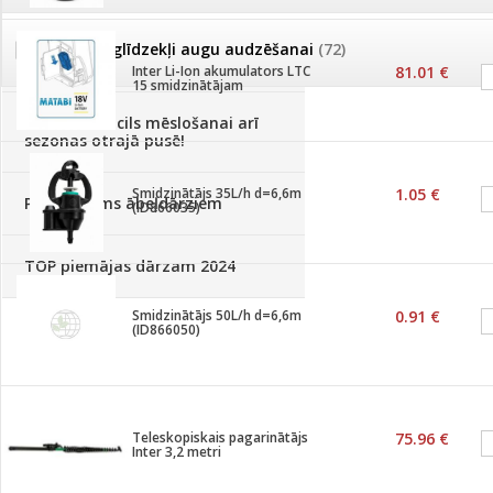
Palīglīdzekļi augu audzēšanai
(72)
Klientu Diena
Inter Li-Ion akumulators LTC
81.01 €
15 smidzinātājam
Novatec - izcils mēslošanai arī
sezonas otrajā pusē!
Smidzinātājs 35L/h d=6,6m
1.05 €
Piedāvājums ābeļdārziem
(ID866035)
TOP piemājas dārzam 2024
Smidzinātājs 50L/h d=6,6m
0.91 €
(ID866050)
Teleskopiskais pagarinātājs
75.96 €
Inter 3,2 metri