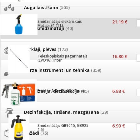
AKCIJAS komplekts - 
Augu laistīšana
(505)
MID MOWER + piekab
Pievienojies braucienam uz
Smidzinātājs elektriskais
21.19 €
Turkmenistānu!
Matabi E1 (1 L)
IRRITEC Pilienlaistīš
Augu smidzinātāji
(40)
Tomātu sēklu katalogs
Pārklāji, plēves
(173)
Teleskopiskais pagarinātājs
16.80 €
Tomātu diena
(EVO16), Inter
Dārza instrumenti un tehnika
(359)
Tagad Vitrol GB arī 20kg
iepakojumā!
Deratizācija, dezinsekcija
Smidzinātājs CJ-12 (dārza)
(95)
6.88 €
Tomātu diena 21.augustā
Dezinfekcija, tīrīšana, mazgāšana
(29)
Ievešanas atļaujas 2025
Smidzinātājs GB9015, GB925
6.99 €
1,5l
Dažādi
(75)
Visas datu drošības lapas (DDL)
vienuviet