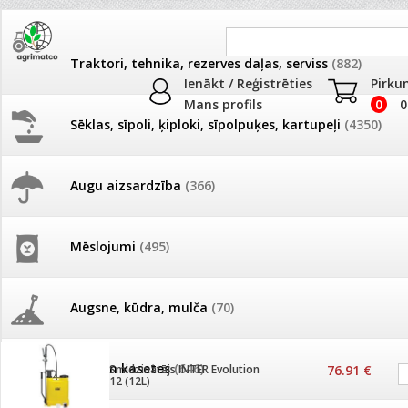
Traktori, tehnika, rezerves daļas, serviss
(882)
Ienākt / Reģistrēties
Pirku
Mans profils
0
0
Sēklas, sīpoli, ķiploki, sīpolpuķes, kartupeļi
(4350)
JAUNUMI
AKCIJAS
Augu aizsardzība
(366)
Augu smidzinātāji
Pašlasīšanas vietu katalogs
AKCIJAS komplekts - 
frēze + mulčieris + p
Produkti
»
Augu smidzinātāji
Mēslojumi
(495)
26.05. Vebinārs - Kā ierobežot
gliemežus piemājas dārzā un
AKCIJAS komplekts - S
Kārtot pēc
Skaits lapā
pilsētvidē?
frontālais iekrāvējs +
mulčieris + piekabe
Augsne, kūdra, mulča
(70)
Darba laiks Līgo svētkos
AKCIJAS komplekts - 
Podi un kasetes
(646)
frēze + mulčieris
Smidzinātājs INTER Evolution
76.91 €
12 (12L)
Ūdens piemērotības noteikšana
smidzinājumu veikšanai