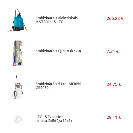
Smidzinātājs elektriskais
266.22 €
MATABI e15 LTC
Smidzinātājs CJ-81A (koku)
7.31 €
Smidzinātājs 5 Ltr., AB3050
24.75 €
GB9050
LTC 15 Evolution
28.11 €
Lit.aku.lādētājs(1249)