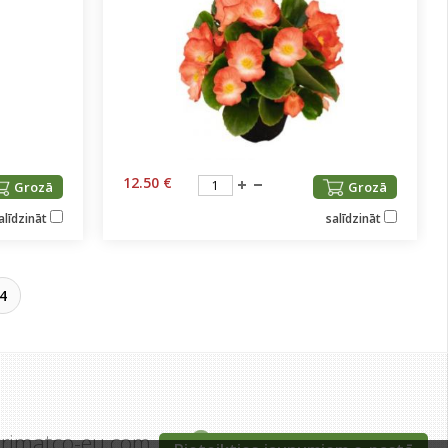
12.50 €
Grozā
Grozā
alīdzināt
salīdzināt
4
grimatco-eu.com
Tīraines iela 5c, Rīga