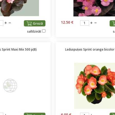
12.50 €
Grozā
salīdzināt
s
 Sprint Maxi Mix 500 p(B)
Leduspuķes Sprint orange bicolor 
6.00 €