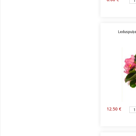
Leduspuķes
12.50 €