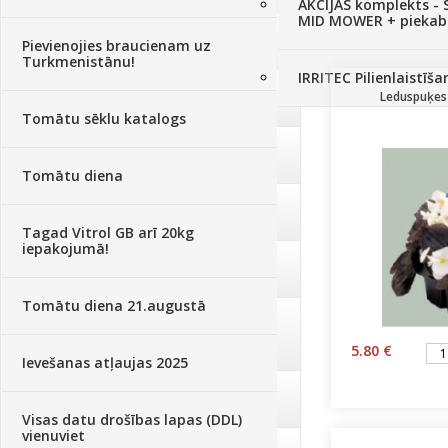
AKCIJAS komplekts - 
MID MOWER + piekab
Augsne, kūdra, mulča
(70)
Pievienojies braucienam uz
Turkmenistānu!
IRRITEC Pilienlaistīš
Podi un kasetes
(646)
Leduspuķes N
Tomātu sēklu katalogs
Augu laistīšana
(505)
Tomātu diena
Augu smidzinātāji
(40)
Tagad Vitrol GB arī 20kg
iepakojumā!
Pārklāji, plēves
(173)
Tomātu diena 21.augustā
Dārza instrumenti un tehnika
(359)
5.80 €
Ievešanas atļaujas 2025
Deratizācija, dezinsekcija
(95)
Visas datu drošības lapas (DDL)
vienuviet