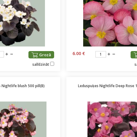
6.00 €
Grozā
salīdzināt
s
Nightlife blush 500 pill(B)
Leduspuķes Nightlife Deep Rose 1