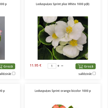
000 p
Leduspuķes Sprint plus White 1000 p(B)
11.95 €
Grozā
Grozā
alīdzināt
salīdzināt
00 p
Leduspuķes Sprint orange bicolor 1000 p