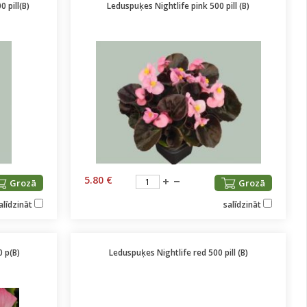
 pill(B)
Leduspuķes Nightlife pink 500 pill (B)
5.80 €
Grozā
Grozā
alīdzināt
salīdzināt
0 p(B)
Leduspuķes Nightlife red 500 pill (B)