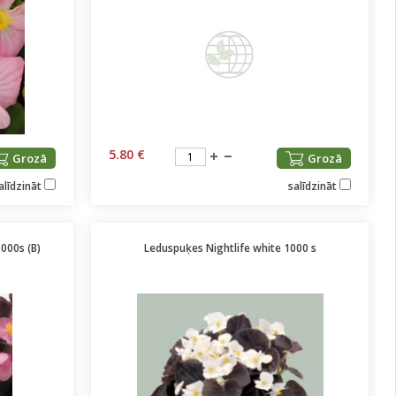
5.80 €
Grozā
Grozā
alīdzināt
salīdzināt
000s (B)
Leduspuķes Nightlife white 1000 s