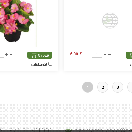
6.00 €
Grozā
salīdzināt
s
1
2
3
JS +371 29501001
agrimatco.latvia@a