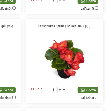
Grozā
Grozā
alīdzināt
salīdzināt
pill (MS)
Leduspuķes Sprint plus Red 1000 p(B)
11.95 €
Grozā
Grozā
alīdzināt
salīdzināt