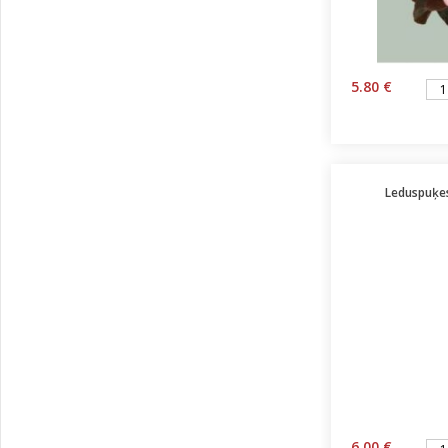
5.80 €
Leduspuķes
6.00 €