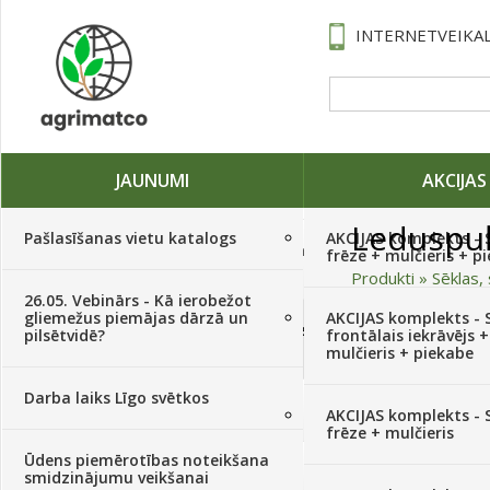
INTERNETVEIKAL
JAUNUMI
AKCIJAS
Leduspu
Pašlasīšanas vietu katalogs
AKCIJAS komplekts - 
Traktori, tehnika, rezerves daļas,
frēze + mulčieris + p
serviss
(882)
Produkti
»
Sēklas, 
26.05. Vebinārs - Kā ierobežot
gliemežus piemājas dārzā un
AKCIJAS komplekts - S
Sēklas, sīpoli, ķiploki, sīpolpuķes,
Kārtot pēc
pilsētvidē?
frontālais iekrāvējs +
kartupeļi
(4350)
mulčieris + piekabe
Augļu,ziedu krāsa
Darba laiks Līgo svētkos
Augu aizsardzība
(366)
AKCIJAS komplekts - 
Sēklu skaits paciņā
frēze + mulčieris
Ūdens piemērotības noteikšana
Mēslojumi
(495)
Kultūra
smidzinājumu veikšanai