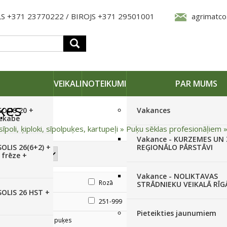
S +371 23770222 / BIROJS +371 29501001
agrimatco
VEIKALI
NOTEIKUMI
PAR MUMS
ķes
SOLIS 20 +
Vakances
iekabe
sīpoli, ķiploki, sīpolpuķes, kartupeļi
»
Puķu sēklas profesionāļiem
Vakance - KURZEMES UN
OLIS 26(6+2) +
REĢIONĀLO PĀRSTĀVI
 frēze +
Vakance - NOLIKTAVAS
Oranžs
Rozā
Sarkans
STRĀDNIEKU VEIKALĀ RĪG
SOLIS 26 HST +
51-250
251-999
1000 - 10 000
Pieteikties jaunumiem
Viengadīgās puķes