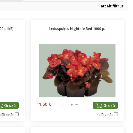
atcelt filtrus
0 pill(B)
Leduspuķes Nightlife Red 1000 p.
11.60 €
Grozā
Grozā
alīdzināt
salīdzināt