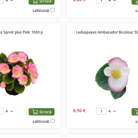
Grozā
salīdzināt
s
 Sprint plus Pink 1000 p
Leduspuķes Ambasador Bicolour 500
6.50 €
Grozā
salīdzināt
s