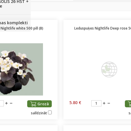
SOLIS 26 HST +
e
anas komplekti
ightlife white 500 pill (B)
Leduspuķes Nightlife Deep rose 50
5.80 €
Grozā
salīdzināt
s