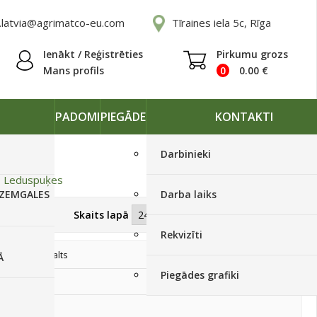
.latvia@agrimatco-eu.com
Tīraines iela 5c, Rīga
Ienākt / Reģistrēties
Pirkumu grozs
Mans profils
0
0.00
€
PADOMI
PIEGĀDE
KONTAKTI
Darbinieki
»
Leduspuķes
 ZEMGALES
Darba laiks
Skatīt kā
Skaits lapā
Rekvizīti
Balts
Ā
Piegādes grafiki