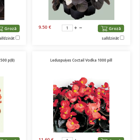
9.50 €
Grozā
Grozā
alīdzināt
salīdzināt
500 p(B)
Leduspuķes Coctail Vodka 1000 pill
11.60 €