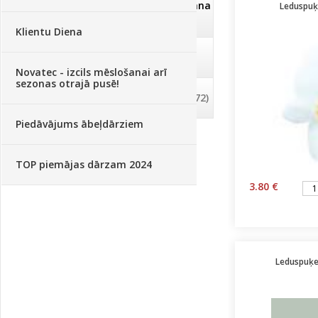
Dezinfekcija, tīrīšana, mazgāšana
Leduspuķe
(29)
Klientu Diena
Dažādi
(75)
Novatec - izcils mēslošanai arī
sezonas otrajā pusē!
Palīglīdzekļi augu audzēšanai
(72)
Piedāvājums ābeļdārziem
TOP piemājas dārzam 2024
3.80 €
Leduspuķes