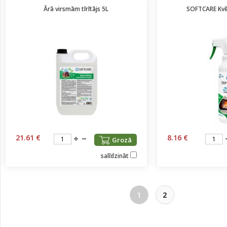
Ārā virsmām tīrītājs 5L
SOFTCARE Kvēp
21.61 €
8.16 €
Grozā
salīdzināt
1
2