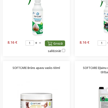
8.16 €
8.16 €
Grozā
salīdzināt
SOFTCARE Brūns apavu vasks 60ml
SOFTCARE Eļļainu 
tīrīš