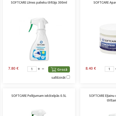
SOFTCARE Līmes palieku tīrītājs 300ml
SOFTCARE Apavu
7.80 €
8.40 €
Grozā
salīdzināt
SOFTCARE Pelējumam iekštelpās 0.5L
SOFTCARE Eļļainu 
tīrīša