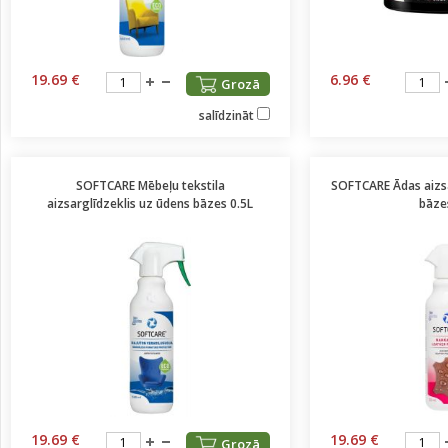
19.69 €
6.96 €
Grozā
salīdzināt
SOFTCARE Mēbeļu tekstila
SOFTCARE Ādas aizsa
aizsarglīdzeklis uz ūdens bāzes 0.5L
bāze
19.69 €
19.69 €
Grozā