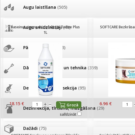
AKCIJAS komplekts - 
Augu laistīšana
(505)
MID MOWER + piekab
Pievienojies braucienam uz
Turkmenistānu!
IRRITEC Pilienlaistīš
Baseinu, virsmu dezinfekcijai Teflex Plus
Augu smidzinātāji
(40)
SOFTCARE Bezkrāsai
1L
Tomātu sēklu katalogs
Pārklāji, plēves
(173)
Tomātu diena
Dārza instrumenti un tehnika
(359)
Tagad Vitrol GB arī 20kg
iepakojumā!
Deratizācija, dezinsekcija
(95)
Tomātu diena 21.augustā
18.15 €
6.96 €
Grozā
Dezinfekcija, tīrīšana, mazgāšana
(29)
Ievešanas atļaujas 2025
salīdzināt
Dažādi
(75)
Visas datu drošības lapas (DDL)
vienuviet