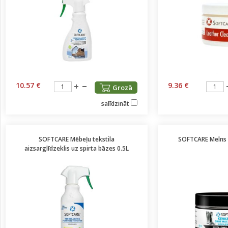
10.57 €
9.36 €
Grozā
salīdzināt
SOFTCARE Mēbeļu tekstila
SOFTCARE Melns 
aizsarglīdzeklis uz spirta bāzes 0.5L