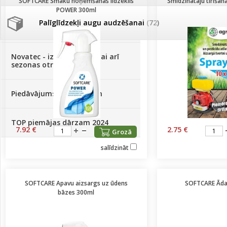
SOFTCARE Smaku noņemšanas līdzeklis
Smidzinātāju tīrīšan
POWER 300ml
Palīglīdzekļi augu audzēšanai
(72)
Klientu Diena
Novatec - izcils mēslošanai arī
sezonas otrajā pusē!
Piedāvājums ābeļdārziem
TOP piemājas dārzam 2024
7.92 €
2.75 €
Grozā
salīdzināt
SOFTCARE Apavu aizsargs uz ūdens
SOFTCARE Ādas
bāzes 300ml