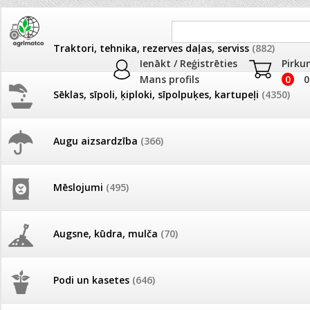
Traktori, tehnika, rezerves daļas, serviss
(882)
Ienākt / Reģistrēties
Pirku
Mans profils
0
0
Sēklas, sīpoli, ķiploki, sīpolpuķes, kartupeļi
(4350)
JAUNUMI
AKCIJAS
Augu aizsardzība
(366)
Dezinfekcija, tīrīšana, mazgāša
Pašlasīšanas vietu katalogs
AKCIJAS komplekts - 
frēze + mulčieris + p
Produkti
»
Dezinfekcija, tīrīšana, mazgāšana
Mēslojumi
(495)
26.05. Vebinārs - Kā ierobežot
gliemežus piemājas dārzā un
AKCIJAS komplekts - S
Kārtot pēc
Skaits lapā
pilsētvidē?
frontālais iekrāvējs +
mulčieris + piekabe
Augsne, kūdra, mulča
(70)
Mērķa grupa
Darba laiks Līgo svētkos
Apaviem
Apģērbs, galdauti
Dezinfekcija
AKCIJAS komplekts - 
Podi un kasetes
(646)
frēze + mulčieris
Mājdzīvniekiem
Mēbelēm un paklājiem
PROF lielie iepa
Tehnikai, laivām, mašīnām
Tīrīšanai mājā
Žogiem, dārza
Ūdens piemērotības noteikšana
smidzinājumu veikšanai