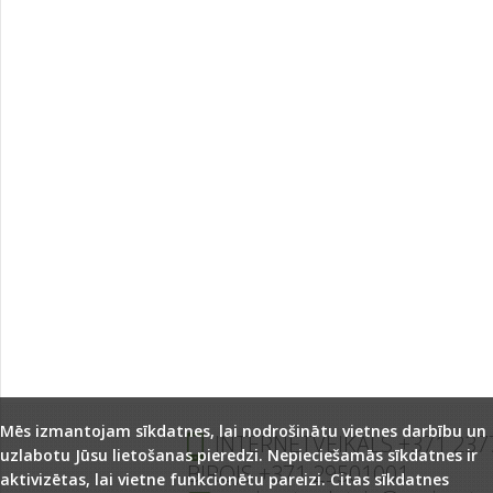
Mēs izmantojam sīkdatnes, lai nodrošinātu vietnes darbību un
INTERNETVEIKALS +371 237
uzlabotu Jūsu lietošanas pieredzi. Nepieciešamās sīkdatnes ir
BIROJS +371 29501001
aktivizētas, lai vietne funkcionētu pareizi. Citas sīkdatnes