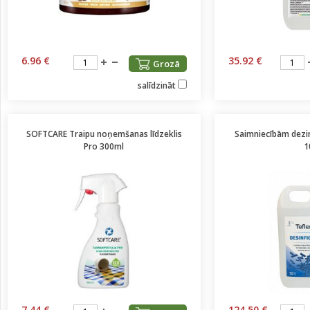
6.96 €
35.92 €
Grozā
salīdzināt
SOFTCARE Traipu noņemšanas līdzeklis
Saimniecībām dezin
Pro 300ml
1
7.44 €
124.50 €